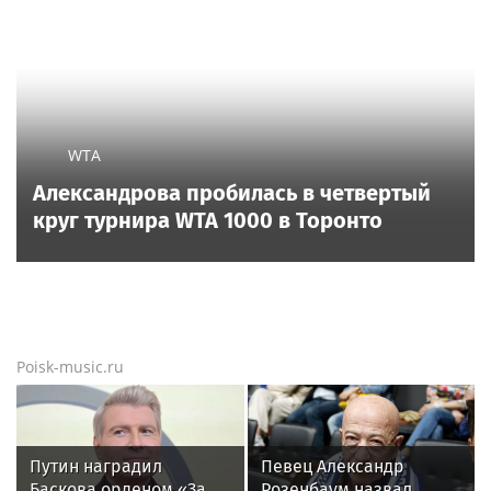
WTA
Александрова пробилась в четвертый
круг турнира WTA 1000 в Торонто
Poisk-music.ru
Путин наградил
Певец Александр
Баскова орденом «За
Розенбаум назвал