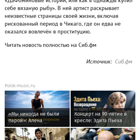
«ДаФоминовые истории, или как я однажды купил
себе вязаную рыбу». В ней артист раскрывает
неизвестные страницы своей жизни, включая
рискованный период в Чикаго, где он едва не
оказался вовлечён в проституцию.
Читать новость полностью на Сиб.фм
Источник:
Сиб.фм
Poisk-music.ru
«Мы никогда не были
Концерт на 90-летие в
парой»: Алена
кресле: Эдита Пьеха
Шишкова — о Павле
планирует вернуться на
Дурове, борьбе с
сцену