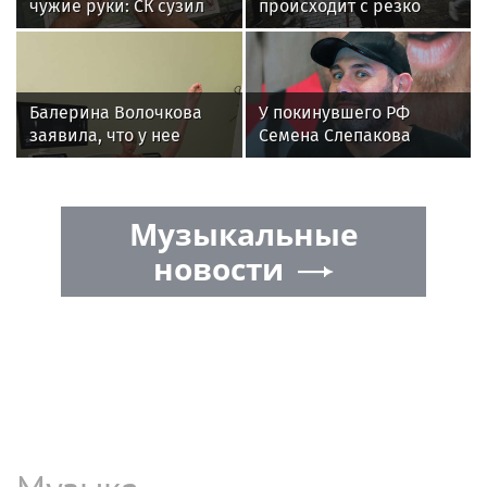
чужие руки: СК сузил
происходит с резко
загадку Усольцевых до
похудевшей Пугачёвой:
двух версий
"Вылечить уже нельзя"
Балерина Волочкова
У покинувшего РФ
заявила, что у нее
Семена Слепакова
появилась гематома
нашли еще две
после выхода на сцену
квартиры в Москве
Музыкальные
новости