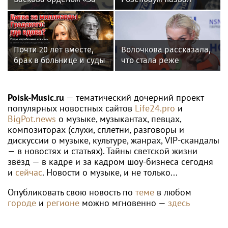
заслуги перед
Любовь Орлову
Отечеством» IV степени
настоящей звездой
Почти 20 лет вместе,
Волочкова рассказала,
брак в больнице и суды
что стала реже
за миллиард: как
показывать шпагаты
сейчас живет вдова
из-за операции на ноге
Александра Градского
Poisk-Music.ru
— тематический дочерний проект
популярных новостных сайтов
Life24.pro
и
BigPot.news
о музыке, музыкантах, певцах,
композиторах (слухи, сплетни, разговоры и
дискуссии о музыке, культуре, жанрах, VIP-скандалы
— в новостях и статьях). Тайны светской жизни
звёзд — в кадре и за кадром шоу-бизнеса сегодня
и
сейчас
. Новости о музыке, и не только...
Опубликовать свою новость по
теме
в любом
городе
и
регионе
можно мгновенно —
здесь