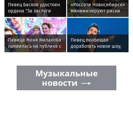
Певец Басков удостоен
«Россети Новосибирск»
ордена "За заслуги
минимизируют риски
перед Отечеством" IV
повреждений ЛЭП за
степени
счет масштабной
расчистки просек
Певица Женя Малахова
Певец пообещал
появилась на публике с
доработать новое шоу,
дочерью
подвергнутое критике
Музыкальные
новости