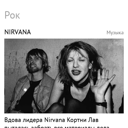
Рок
NIRVANA
Музыка
Вдова лидера Nirvana Кортни Лав
пыталась забрать все материалы дела