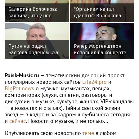
Балерина Волочкова
"Организм начал
заявила, что у нее
сдавать": Волочкова
появилась гематома
раскрыла причину
после выхода на сцену
отсутствия фотографий
со шпагатами
Путин наградил
Рэпер Моргенштерн
Баскова орденом «За
исполнил на концерте
заслуги перед
песню Мии Бойки
Отечеством» IV степени
"Базовый минимум"
Poisk-Music.ru
— тематический дочерний проект
популярных новостных сайтов
Life24.pro
и
BigPot.news
о музыке, музыкантах, певцах,
композиторах (слухи, сплетни, разговоры и
дискуссии о музыке, культуре, жанрах, VIP-скандалы
— в новостях и статьях). Тайны светской жизни
звёзд — в кадре и за кадром шоу-бизнеса сегодня
и
сейчас
. Новости о музыке, и не только...
Опубликовать свою новость по
теме
в любом