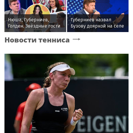
роман с певицей
в Сети "взорвались"
Нюша, Губерниев,
Губерниев назвал
Голден. Звёздные гости
Бузову дояркой на селе
«Дня физкультурника»
Новости тенниса
в Москве