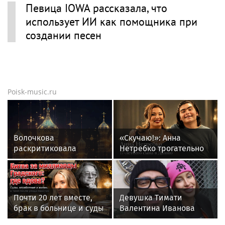
Певица IOWA рассказала, что
использует ИИ как помощника при
создании песен
Poisk-music.ru
Волочкова
«Скучаю!»: Анна
раскритиковала
Нетребко трогательно
концерт Билана в
отреагировала на
Москве за плохую
отъезд 17-летнего сына
организацию
в Данию
Почти 20 лет вместе,
Девушка Тимати
брак в больнице и суды
Валентина Иванова
за миллиард: как
снялась с годовалой