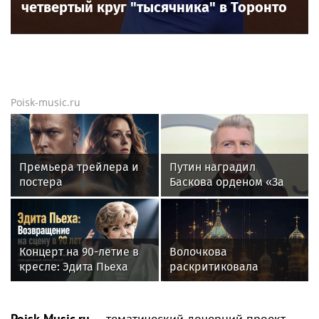
четвертый круг "тысячника" в Торонто
Poisk-music.ru
Премьера трейлера и
Путин наградил
постера
Баскова орденом «За
фантастического
заслуги перед
блокбастера «Девятая
Отечеством» IV степени
планета»
Концерт на 90-летие в
Волочкова
кресле: Эдита Пьеха
раскритиковала
планирует вернуться на
концерт Билана в
сцену
Москве за плохую
организацию
Poisk-Music.ru
— тематический дочерний проект