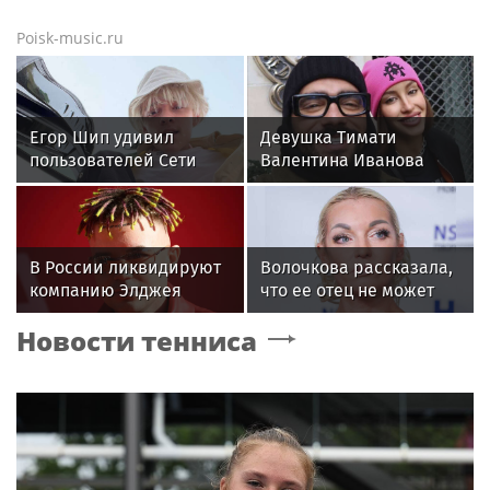
Poisk-music.ru
Егор Шип удивил
Девушка Тимати
пользователей Сети
Валентина Иванова
кардинальной сменой
снялась с годовалой
своего имиджа
дочерью в парной
фотосессии
В России ликвидируют
Волочкова рассказала,
компанию Элджея
что ее отец не может
восстановиться после
Новости тенниса
инсульта