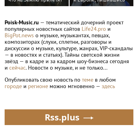
инопланетяне
дома в Малибу
Poisk-Music.ru
— тематический дочерний проект
популярных новостных сайтов
Life24.pro
и
BigPot.news
о музыке, музыкантах, певцах,
композиторах (слухи, сплетни, разговоры и
дискуссии о музыке, культуре, жанрах, VIP-скандалы
— в новостях и статьях). Тайны светской жизни
звёзд — в кадре и за кадром шоу-бизнеса сегодня
и
сейчас
. Новости о музыке, и не только...
Опубликовать свою новость по
теме
в любом
городе
и
регионе
можно мгновенно —
здесь
Rss.plus