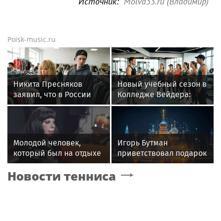
Источник:
Molva33.ru (Владимир)
Poisk-music.ru
Никита Пресняков
Новый учебный сезон в
заявил, что в России
Колледже Вейдера:
его обидели. И
стартовали очные
рассорился с братом
программы подготовки
из-за политики
фитнес-тренеров и
специалистов
Молодой человек,
Игорь Бутман
индустрии здоровья
который был на отдыхе
приветствовал подарок
с Агузаровой, опроверг
квартиры артистке
Новости тенниса
роман с певицей
Долиной