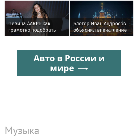
пожить в Нижнем
индуистской богини
Новгороде
Певица ÁARPI: как
Блогер Иван Андросов
грамотно подобрать
объяснил впечатление
гардероб для
от образа Аллы
выступлений
Пугачевой
Авто в России и
мире
Музыка