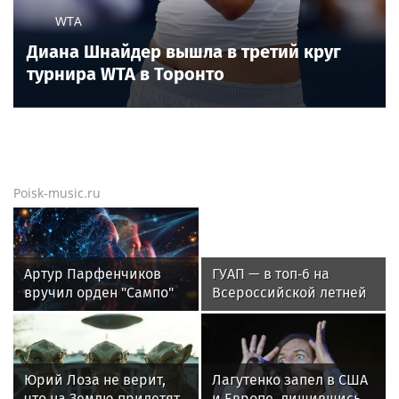
WTA
Диана Шнайдер вышла в третий круг
турнира WTA в Торонто
Poisk-music.ru
Артур Парфенчиков
ГУАП — в топ‑6 на
вручил орден "Сампо"
Всероссийской летней
семье Бориса Одлиса
Универсиаде по
спортивному
ориентированию
Юрий Лоза не верит,
Лагутенко запел в США
что на Землю прилетят
и Европе, лишившись