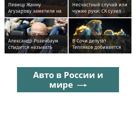
Певицу Жанну
Несчастный случай или
Агузарову заметили на
чужие руки: СК сузил
отдыхе в загородном
загадку Усольцевых до
отеле с 22-летним
двух версий
другом
Александр Розенбаум
В Сочи депутат
стыдится называть
Тепляков добивается
себя звездой
изменений в Генплан
для нового детсада
Авто в России и
мире