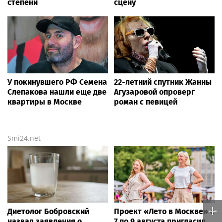
степени
сцену
У покинувшего РФ Семена
22-летний спутник Жанны
Слепакова нашли еще две
Агузаровой опроверг
квартиры в Москве
роман с певицей
Smi24.net
Диетолог Бобровский
Проект «Лето в Москве» с
назвал заявления о
7 по 9 августа пригласил