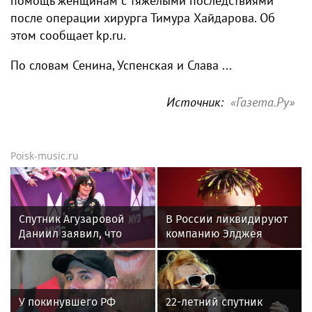
помощь женщинам с тяжелыми последствиями
после операции хирурга Тимура Хайдарова. Об
этом сообщает kp.ru.
По словам Сенина, Успенская и Слава ...
Источник:
«Газета.Ру»
Poisk-music.ru
Спутник Агузаровой
В России ликвидируют
Даниил заявил, что
компанию Элджея
решал рабочие
вопросы с певицей в
отеле
У покинувшего РФ
22-летний спутник