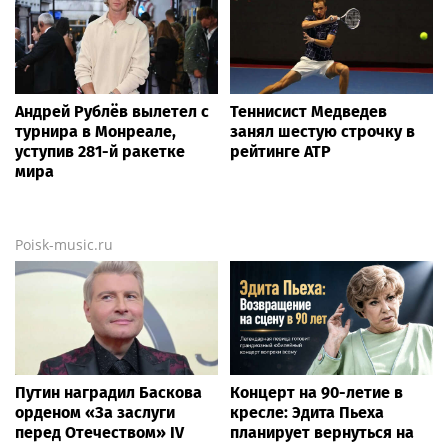
Андрей Рублёв вылетел с
Теннисист Медведев
турнира в Монреале,
занял шестую строчку в
уступив 281-й ракетке
рейтинге ATP
мира
Poisk-music.ru
Путин наградил Баскова
Концерт на 90-летие в
орденом «За заслуги
кресле: Эдита Пьеха
перед Отечеством» IV
планирует вернуться на