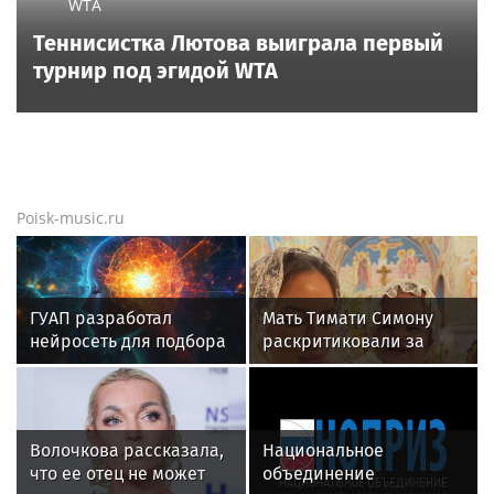
WTA
Теннисистка Лютова выиграла первый
турнир под эгидой WTA
Poisk-music.ru
ГУАП разработал
Мать Тимати Симону
нейросеть для подбора
раскритиковали за
обуви по фото стопы
неудачные фото
возлюбленной сына
Валентины
Волочкова рассказала,
Национальное
что ее отец не может
объединение