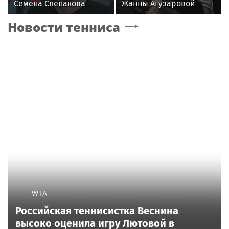
Семена Слепакова
Жанны Агузаровой
нашли еще две
опроверг роман с
Новости тенниса
квартиры в Москве
певицей
WTA
Российская теннисистка Веснина
высоко оценила игру Лютовой в