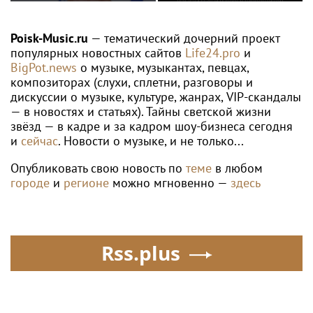
восстановиться после
изыскателей и
инсульта
проектировщиков
объявляет о приеме
Poisk-Music.ru
— тематический дочерний проект
заявок на XI
популярных новостных сайтов
Life24.pro
и
Международный
BigPot.news
о музыке, музыкантах, певцах,
профессиональный
композиторах (слухи, сплетни, разговоры и
конкурс НОПРИЗ на
дискуссии о музыке, культуре, жанрах, VIP-скандалы
лучший проект
— в новостях и статьях). Тайны светской жизни
звёзд — в кадре и за кадром шоу-бизнеса сегодня
и
сейчас
. Новости о музыке, и не только...
Опубликовать свою новость по
теме
в любом
городе
и
регионе
можно мгновенно —
здесь
Rss.plus