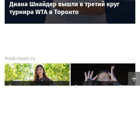
Диана Шнайдер вышла в третий круг
турнира WTA в Торонто
Poisk-music.ru
Сооснователь
Лагутенко запел в США
логопедической сети
и Европе, лишившись
«Разноцветные
дома в Малибу
цыплята» выступила на
VK Fest
Музыкант Бутман
Балерина Волочкова
заявил о возможном
заявила, что не состоит
появлении первого в
в отношениях с