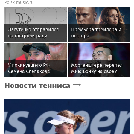
Poisk-music.ru
Лагутенко отправился
Премьера трейлера и
на гастроли ради
постера
ремонта сгоревшего
фантастического
особняка в США
блокбастера «Девятая
планета»
У покинувшего РФ
Моргенштерн перепел
Семена Слепакова
Мию Бойку на своем
нашли еще две
концерте
Новости тенниса
квартиры в Москве