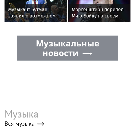
Музыкант Бутман
Моргенштерн перепел
заявил о возможном
Мию Бойку на своем
появлении первого в
концерте
России джазового вуза
Музыкальные
новости
Музыка
Вся музыка