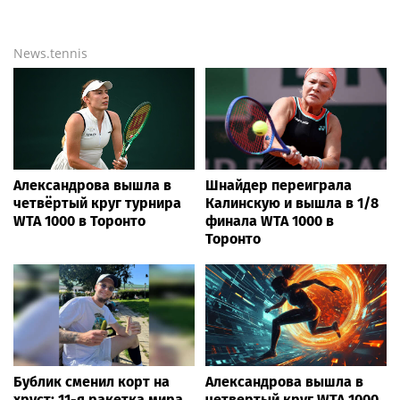
News.tennis
Александрова вышла в
Шнайдер переиграла
четвёртый круг турнира
Калинскую и вышла в 1/8
WTA 1000 в Торонто
финала WTA 1000 в
Торонто
Бублик сменил корт на
Александрова вышла в
хруст: 11-я ракетка мира
четвертый круг WTA 1000