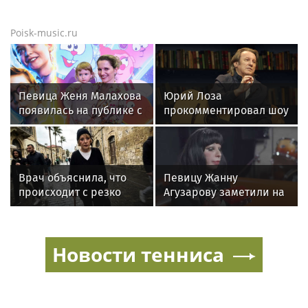
Poisk-music.ru
Певица Женя Малахова
Юрий Лоза
появилась на публике с
прокомментировал шоу
дочерью
Димы Билана словами
«понты дороже денег»
Врач объяснила, что
Певицу Жанну
происходит с резко
Агузарову заметили на
похудевшей Пугачёвой:
отдыхе в загородном
"Вылечить уже нельзя"
отеле с 22-летним
другом
Новости тенниса