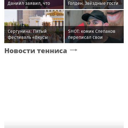
Даниил заявил, что
Голден. Звёздные гости
решал рабочие
«Дня физкультурника»
вопросы с певицей в
в Москве
отеле
Сергунина: Пятый
SHOT: комик Слепаков
фестиваль «Вкусы
переписал свои
России» пройдет в
квартиры в РФ на
Новости тенниса
Москве 13–23 августа
родителей после
переезда