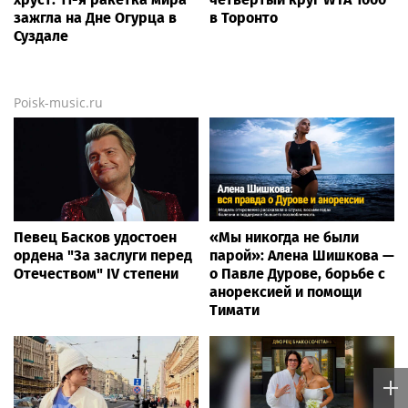
зажгла на Дне Огурца в
в Торонто
Суздале
Poisk-music.ru
Певец Басков удостоен
«Мы никогда не были
ордена "За заслуги перед
парой»: Алена Шишкова —
Отечеством" IV степени
о Павле Дурове, борьбе с
анорексией и помощи
Тимати