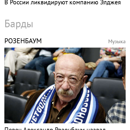
В России ликвидируют компанию Элджея
Барды
РОЗЕНБАУМ
Музыка
Певец Александр Розенбаум назвал