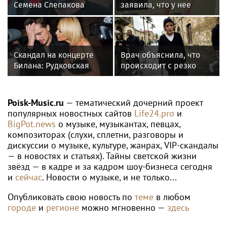
Семена Слепакова
заявила, что у нее
нашли еще две
появилась гематома
квартиры в Москве
после выхода на сцену
Скандал на концерте
Врач объяснила, что
Билана: Рудковская
происходит с резко
прокомментировала и
похудевшей Пугачёвой:
в Сети "взорвались"
"Вылечить уже нельзя"
Poisk-Music.ru
— тематический дочерний проект
популярных новостных сайтов
Life24.pro
и
BigPot.news
о музыке, музыкантах, певцах,
композиторах (слухи, сплетни, разговоры и
дискуссии о музыке, культуре, жанрах, VIP-скандалы
— в новостях и статьях). Тайны светской жизни
звёзд — в кадре и за кадром шоу-бизнеса сегодня
и
сейчас
. Новости о музыке, и не только...
Опубликовать свою новость по
теме
в любом
городе
и
регионе
можно мгновенно —
здесь