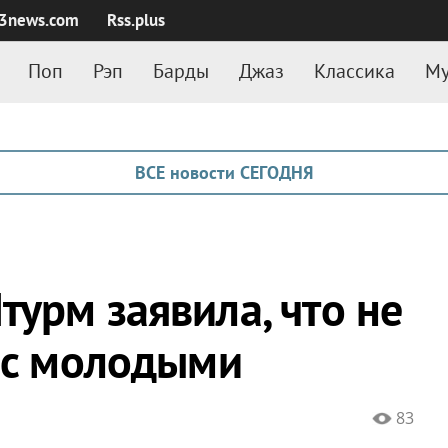
3news.com
Rss.plus
Поп
Рэп
Барды
Джаз
Классика
Му
ВСЕ новости СЕГОДНЯ
урм заявила, что не
я с молодыми
83