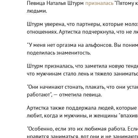
Певица Наталья Штурм
призналась
"Пятому к
людьми.
Штурм уверена, что партнеры, которые моло
отношениях. Артистка подчеркнула, что не л
"У меня нет оргазма на альфонсов. Вы понима
поделилась знаменитость.
Штурм призналась, что заметила новую тенд
что мужчинам стало лень и тяжело заниматьс
"Они начинают стонать, плакать, что они уст
работают", — отметила певица.
Артистка также поддержала людей, которые 
любит, когда и мужчины, и женщины "впахива
"Особенно, если это их любимая работа. Если
нравится заниматься, вот они и не занимают