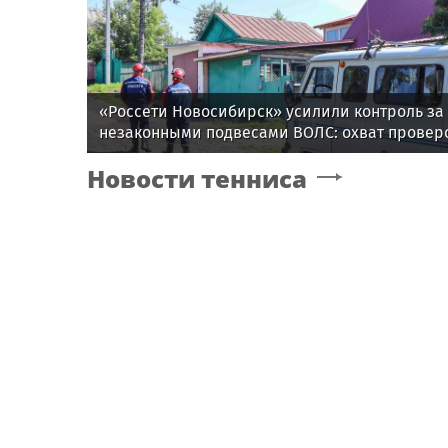
«Россети Новосибирск» усилили контроль за
незаконными подвесами ВОЛС: охват провер
вырос в 1,5 раза
Новости тенниса