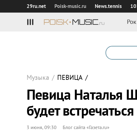
29ru.net
Poisk‑music.ru
News.tennis
10
Рок
Музыка
/
ПЕВИЦА
/
Певица Наталья Шт
будет встречатьс
3 июня, 09:30
Блог сайта «Газета.ru»