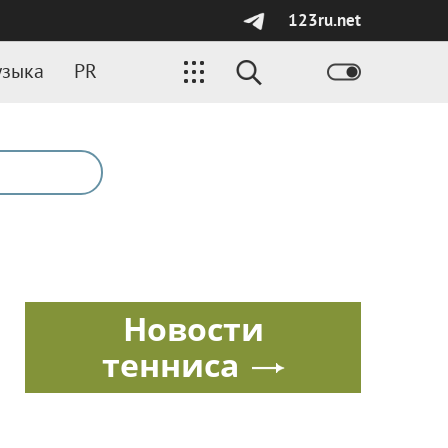
123ru.net
зыка
PR