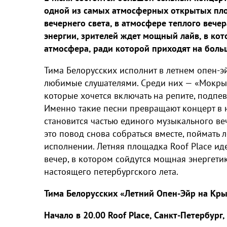
одной из самых атмосферных открытых пло
вечернего света, в атмосфере теплого вече
энергии, зрителей ждет мощный лайв, в кот
атмосфера, ради которой приходят на боль
Тима Белорусских исполнит в летнем опен-э
любимые слушателями. Среди них — «Мокрые
которые хочется включать на репите, подпев
Именно такие песни превращают концерт в 
становится частью единого музыкального ве
это повод снова собраться вместе, поймать
исполнении. Летняя площадка Roof Place иде
вечер, в котором сойдутся мощная энергет
настоящего петербургского лета.
Тима Белорусских «Летний Опен-Эйр на Крыш
Начало в 20.00 Roof Place, Санкт-Петербург