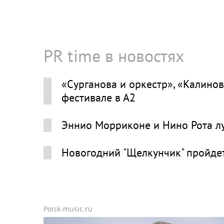
PR time в новостях
«Сурганова и оркестр», «Калинов
фестивале в А2
Эннио Морриконе и Нино Рота л
Новогодний "Щелкунчик" пройдет
Poisk-music.ru