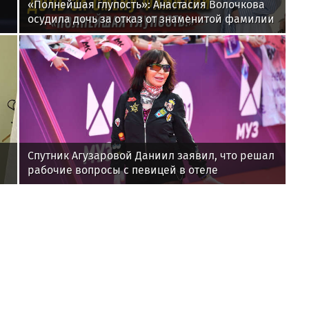
«Полнейшая глупость»: Анастасия Волочкова
осудила дочь за отказ от знаменитой фамилии
Спутник Агузаровой Даниил заявил, что решал
рабочие вопросы с певицей в отеле