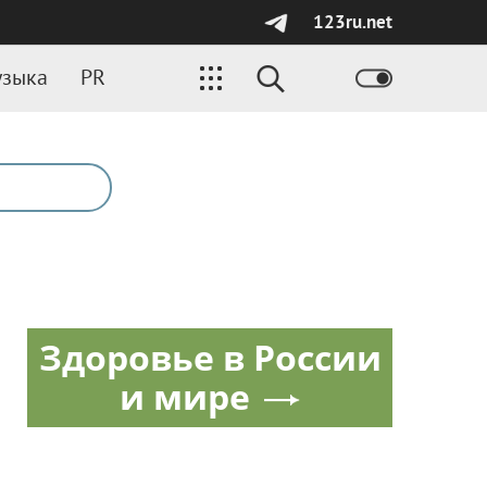
123ru.net
зыка
PR
Здоровье в России
и мире