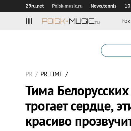
29ru.net
Poisk‑music.ru
News.tennis
10
Рок
PR
/
PR TIME
/
Тима Белорусских
трогает сердце, э
красиво прозвучит