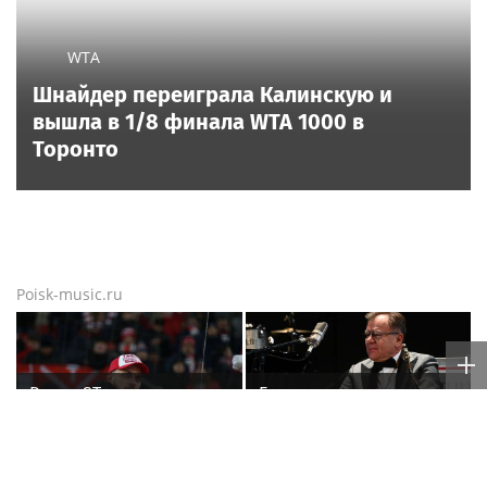
WTA
Шнайдер переиграла Калинскую и
вышла в 1/8 финала WTA 1000 в
Торонто
Poisk-music.ru
Рэпер ST получил
Бутман рассказал, что
награду от Путина
на его концертах в ЕС и
США протестовали
проплаченные люди