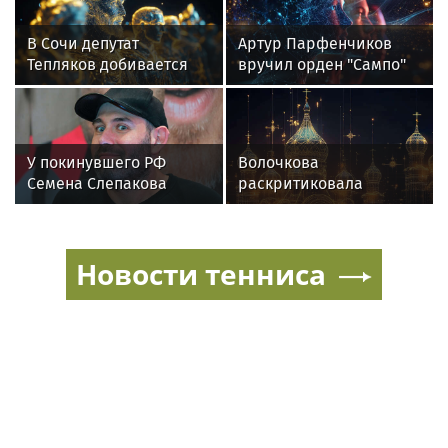
В Сочи депутат
Артур Парфенчиков
Тепляков добивается
вручил орден "Сампо"
изменений в Генплан
семье Бориса Одлиса
для нового детсада
У покинувшего РФ
Волочкова
Семена Слепакова
раскритиковала
нашли еще две
концерт Билана в
квартиры в Москве
Москве за плохую
организацию
Новости тенниса