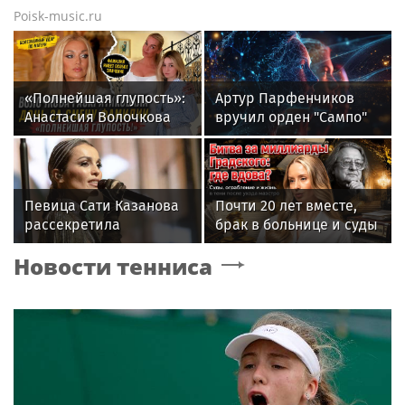
Poisk-music.ru
«Полнейшая глупость»:
Артур Парфенчиков
Анастасия Волочкова
вручил орден "Сампо"
осудила дочь за отказ
семье Бориса Одлиса
от знаменитой
фамилии
Певица Сати Казанова
Почти 20 лет вместе,
рассекретила
брак в больнице и суды
«безгрешное, чистое,
за миллиард: как
Новости тенниса
любящее» имя своей
сейчас живет вдова
дочери
Александра Градского