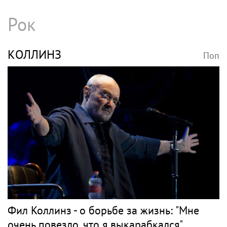
Рок
КОЛЛИНЗ
Поп
Фил Коллинз - о борьбе за жизнь: "Мне
очень повезло, что я выкарабкался"