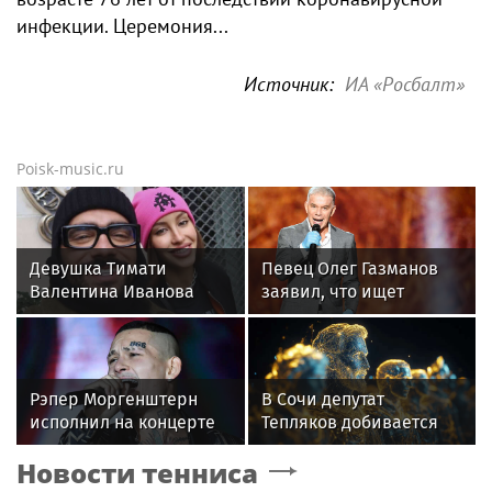
инфекции. Церемония...
Источник:
ИА «Росбалт»
Poisk-music.ru
Девушка Тимати
Певец Олег Газманов
Валентина Иванова
заявил, что ищет
снялась с годовалой
глубокие образы для
дочерью в парной
создания песен
фотосессии
Рэпер Моргенштерн
В Сочи депутат
исполнил на концерте
Тепляков добивается
песню Мии Бойки
изменений в Генплан
Новости тенниса
"Базовый минимум"
для нового детсада