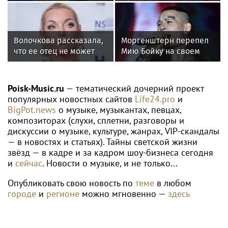
Новосибирск»
раскрыла причину
обеспечили почти 12
отсутствия фотографий
МВт мощности для
со шпагатами
новых жилых
Волочкова рассказала,
Моргенштерн перепел
кварталов
что ее отец не может
Мию Бойку на своем
восстановиться после
концерте
инсульта
Poisk-Music.ru
— тематический дочерний проект
популярных новостных сайтов
Life24.pro
и
BigPot.news
о музыке, музыкантах, певцах,
композиторах (слухи, сплетни, разговоры и
дискуссии о музыке, культуре, жанрах, VIP-скандалы
— в новостях и статьях). Тайны светской жизни
звёзд — в кадре и за кадром шоу-бизнеса сегодня
и
сейчас
. Новости о музыке, и не только...
Опубликовать свою новость по
теме
в любом
городе
и
регионе
можно мгновенно —
здесь