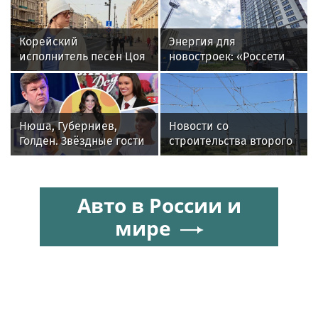
Корейский
Энергия для
исполнитель песен Цоя
новостроек: «Россети
Сон Вон Соп захотел
Новосибирск»
пожить в Нижнем
обеспечили почти 12
Новгороде
МВт мощности для
новых жилых
Нюша, Губерниев,
Новости со
кварталов
Голден. Звёздные гости
строительства второго
«Дня физкультурника»
этапа линии
в Москве
«Славянка»
Авто в России и
мире