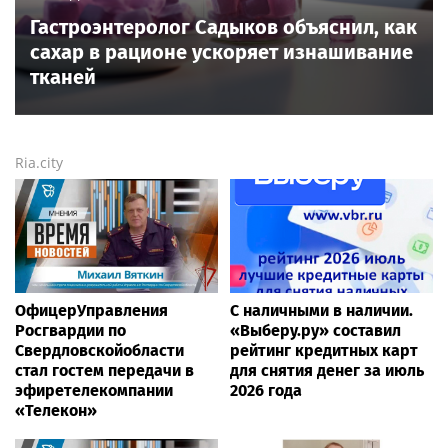
Гастроэнтеролог Садыков объяснил, как
сахар в рационе ускоряет изнашивание
тканей
Ria.city
ОфицерУправления
С наличными в наличии.
Росгвардии по
«Выберу.ру» составил
Свердловскойобласти
рейтинг кредитных карт
стал гостем передачи в
для снятия денег за июль
эфиретелекомпании
2026 года
«Телекон»