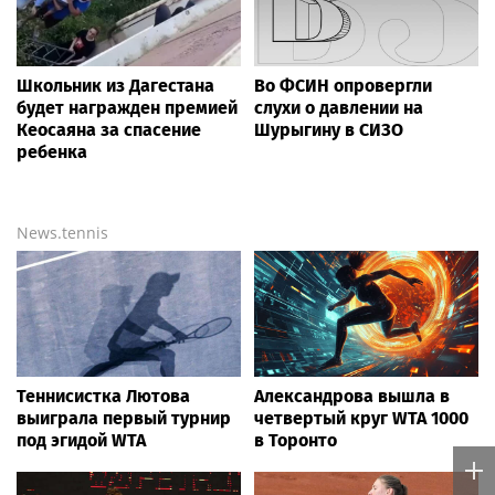
Школьник из Дагестана
Во ФСИН опровергли
будет награжден премией
слухи о давлении на
Кеосаяна за спасение
Шурыгину в СИЗО
ребенка
News.tennis
Теннисистка Лютова
Александрова вышла в
выиграла первый турнир
четвертый круг WTA 1000
под эгидой WTA
в Торонто