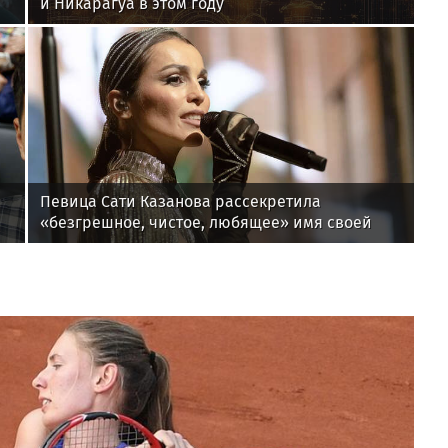
и Никарагуа в этом году
Певица Сати Казанова рассекретила
«безгрешное, чистое, любящее» имя своей
дочери