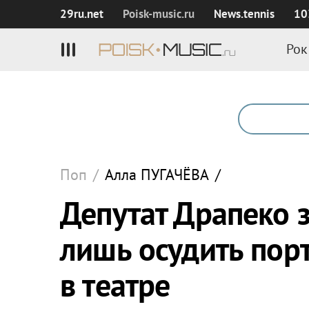
29ru.net
Poisk‑music.ru
News.tennis
10
Рок
Поп
/
Алла
ПУГАЧЁВА
/
Депутат Драпеко з
лишь осудить пор
в театре