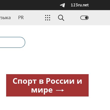
123ru.net
зыка
PR