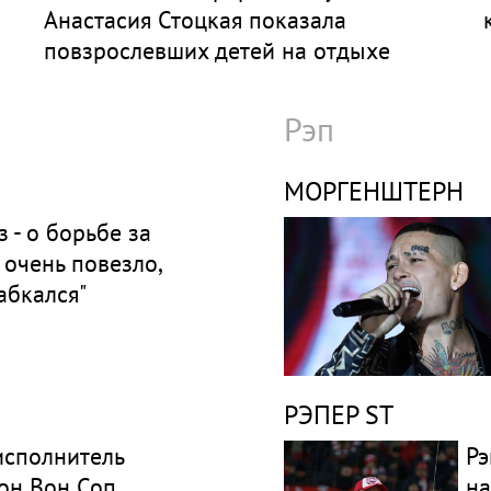
Анастасия Стоцкая показала
повзрослевших детей на отдыхе
Рэп
МОРГЕНШТЕРН
 - о борьбе за
 очень повезло,
абкался"
РЭПЕР ST
исполнитель
Рэ
он Вон Соп
на