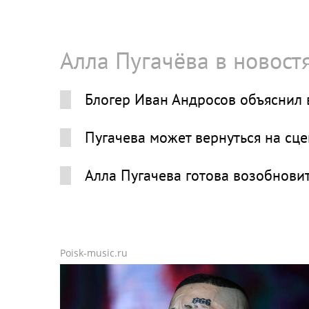
Алла Пугачёва в новост
Блогер Иван Андросов объяснил 
Пугачева может вернуться на сце
Алла Пугачева готова возобновит
Poisk-music.ru