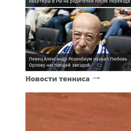
квартиры в РФ на родителей после переезда
Певец Александр Розенбаум назвал Любовь
Орлову настоящей звездой
Новости тенниса