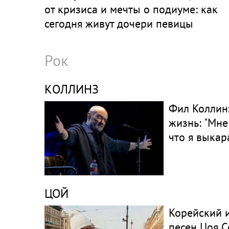
от кризиса и мечты о подиуме: как
сегодня живут дочери певицы
Глюкозы
Рок
КОЛЛИНЗ
Фил Коллинз
жизнь: "Мне
что я выкар
ЦОЙ
Корейский 
песен Цоя С