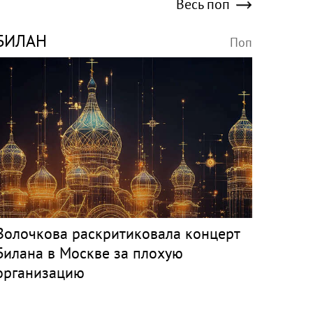
Весь поп
БИЛАН
Поп
Волочкова раскритиковала концерт
Билана в Москве за плохую
организацию