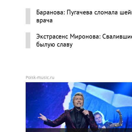
Баранова: Пугачева сломала шейк
врача
Экстрасенс Миронова: Свалившие
былую славу
Poisk-music.ru