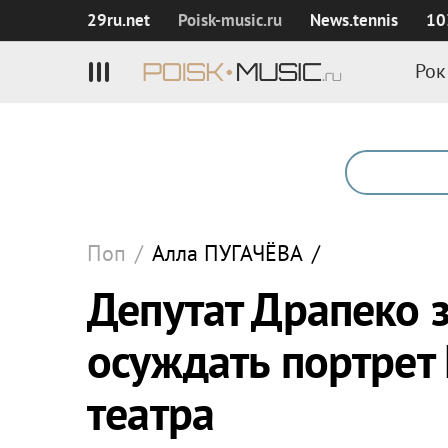
29ru.net
Poisk‑music.ru
News.tennis
10
Рок
Поп
/
Алла
ПУГАЧЁВА
/
Депутат Драпеко з
осуждать портрет
театра