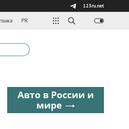
123ru.net
зыка
PR
Авто в России и
мире