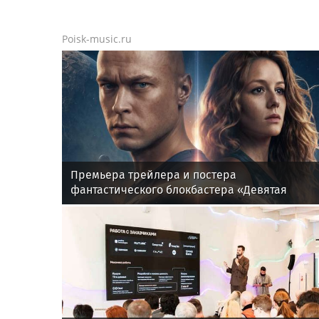
Poisk-music.ru
Премьера трейлера и постера
фантастического блокбастера «Девятая
планета»