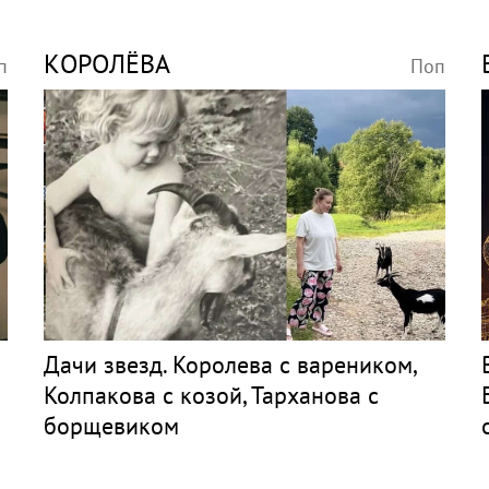
КОРОЛЁВА
п
Поп
я
Дачи звезд. Королева с вареником,
Колпакова с козой, Тарханова с
борщевиком