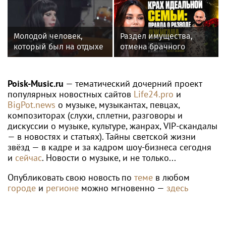
настоящей звездой
IV степени
Молодой человек,
Раздел имущества,
который был на отдыхе
отмена брачного
с Агузаровой, опроверг
контракта и новые
роман с певицей
слухи: как живет
Джиган после развода с
Poisk-Music.ru
— тематический дочерний проект
Оксаной Самойловой
популярных новостных сайтов
Life24.pro
и
BigPot.news
о музыке, музыкантах, певцах,
композиторах (слухи, сплетни, разговоры и
дискуссии о музыке, культуре, жанрах, VIP-скандалы
— в новостях и статьях). Тайны светской жизни
звёзд — в кадре и за кадром шоу-бизнеса сегодня
и
сейчас
. Новости о музыке, и не только...
Опубликовать свою новость по
теме
в любом
городе
и
регионе
можно мгновенно —
здесь