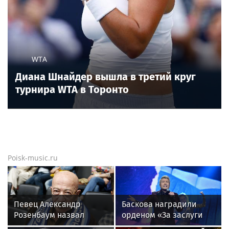
WTA
Диана Шнайдер вышла в третий круг
турнира WTA в Торонто
Poisk-music.ru
Певец Александр
Баскова наградили
Розенбаум назвал
орденом «За заслуги
Любовь Орлову
перед отечеством»