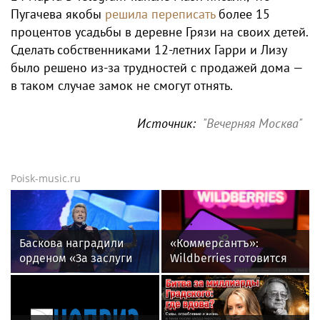
Пугачева якобы
решила переписать
более 15
процентов усадьбы в деревне Грязи на своих детей.
Сделать собственниками 12-летних Гарри и Лизу
было решено из-за трудностей с продажей дома —
в таком случае замок не смогут отнять.
Источник:
"Вечерняя Москва"
Poisk-music.ru
Баскова наградили
«Коммерсантъ»:
орденом «За заслуги
Wildberries готовится
перед отечеством»
запустить собственный
IV степени
мессенджер