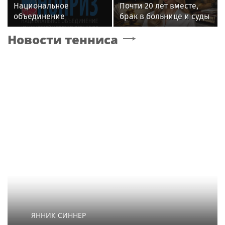
Национальное
Почти 20 лет вместе,
объединение
брак в больнице и суды
изыскателей и
за миллиард: как
Новости тенниса
проектировщиков
сейчас живет вдова
объявляет о приеме
Александра Градского
заявок на XI
Международный
профессиональный
конкурс НОПРИЗ на
лучший проект
ЯННИК СИННЕР