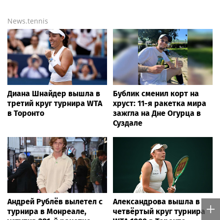
News.tennis
Диана Шнайдер вышла в
Бублик сменил корт на
третий круг турнира WTA
хруст: 11-я ракетка мира
в Торонто
зажгла на Дне Огурца в
Суздале
Андрей Рублёв вылетел с
Александрова вышла в
турнира в Монреале,
четвёртый круг турнира