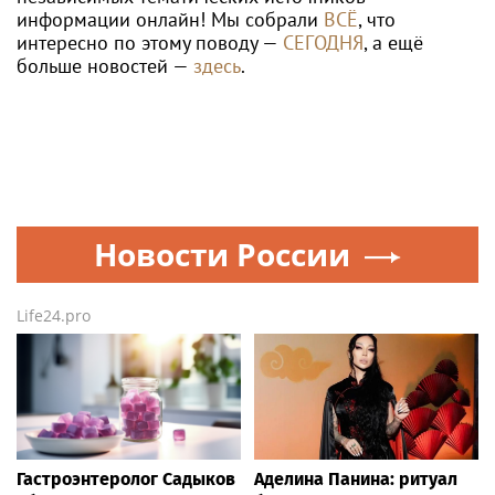
информации онлайн! Мы собрали
ВСЁ
, что
интересно по этому поводу —
СЕГОДНЯ
, а ещё
больше новостей —
здесь
.
Новости России
Life24.pro
Гастроэнтеролог Садыков
Аделина Панина: ритуал