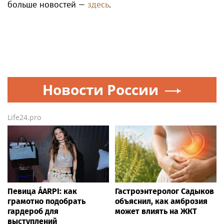
больше новостей —
здесь
.
Новости России
Life24.pro
Певица ÁARPI: как
Гастроэнтеролог Садыков
грамотно подобрать
объяснил, как амброзия
гардероб для
может влиять на ЖКТ
выступлений