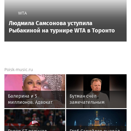
WTA
Людмила Самсонова уступила
Рыбакиной на турнире WTA в Торонто
Poisk-music.ru
Балерина и 5
Бутман счёл
миллионов. Адвокат
замечательным
Бенхин раскрыл, кто
решение друзей
должен Волочковой
Долиной подарить ей
денег
квартиру