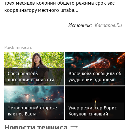
трех месяцев колонии общего режима срок экс-
координатору местного штаба...
Источник:
Каспаров.Ru
Poisk-music.ru
Сооснователь
Волочкова сообщила об
логопедической сети
ухудшении здоровья
«Разноцветные
отца Юрия Волочкова
цыплята» выступила на
VK Fest
Четвероногий сторож:
Умер режиссер Борис
как пёс Баста
Конунов, снявший
предупреждает бойцов
фильм «Вам
Новости тенниса
о дронах ВСУ
телеграмма»