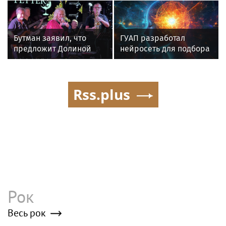
воздушных сил
Долиной
Бутман заявил, что
ГУАП разработал
предложит Долиной
нейросеть для подбора
кафедру в будущем
обуви по фото стопы
джазовом вузе
Rss.plus
Рок
Весь рок