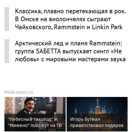
Классика, плавно перетекающая в рок.
В Омске на виолончелях сыграют
Чайковского, Rammstein и Linkin Park
Арктический лед и пламя Rammstein:
группа SАБЕТТА выпускает сингл «Не
любовь» с мировыми мастерами звука
Poisk-music.ru
"Небесный тихоход" и
Игорь Бутман
"Мимино" покажут на ТВ
приветствовал подарок
в День Военно-
квартиры артистке