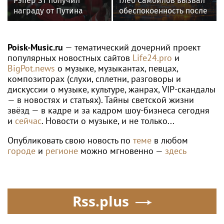
Рэпер ST получил
Глеб Самойлов вызвал
награду от Путина
обеспокоенность после
концерта в Москве
Poisk-Music.ru
— тематический дочерний проект
популярных новостных сайтов
Life24.pro
и
BigPot.news
о музыке, музыкантах, певцах,
композиторах (слухи, сплетни, разговоры и
дискуссии о музыке, культуре, жанрах, VIP-скандалы
— в новостях и статьях). Тайны светской жизни
звёзд — в кадре и за кадром шоу-бизнеса сегодня
и
сейчас
. Новости о музыке, и не только...
Опубликовать свою новость по
теме
в любом
городе
и
регионе
можно мгновенно —
здесь
Rss.plus