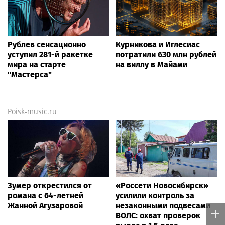
Рублев сенсационно
Курникова и Иглесиас
уступил 281-й ракетке
потратили 630 млн рублей
мира на старте
на виллу в Майами
"Мастерса"
Poisk-music.ru
Зумер открестился от
«Россети Новосибирск»
романа с 64-летней
усилили контроль за
Жанной Агузаровой
незаконными подвесами
ВОЛС: охват проверок