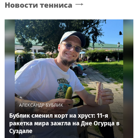
Новости тенниса
провести отпуск в
в Сети "взорвались"
России
АЛЕКСАНДР БУБЛИК
Бублик сменил корт на хруст: 11-я
ракетка мира зажгла на Дне Огурца в
Суздале