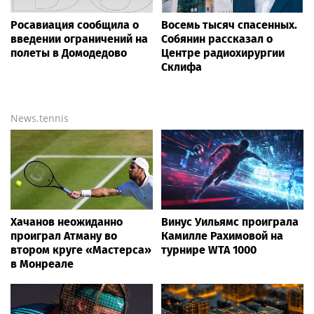
Росавиация сообщила о
Восемь тысяч спасенных.
введении ограничений на
Собянин рассказал о
полеты в Домодедово
Центре радиохирургии
Склифа
News.tennis
Хачанов неожиданно
Винус Уильямс проиграла
проиграл Атману во
Камилле Рахимовой на
втором круге «Мастерса»
турнире WTA 1000
в Монреале