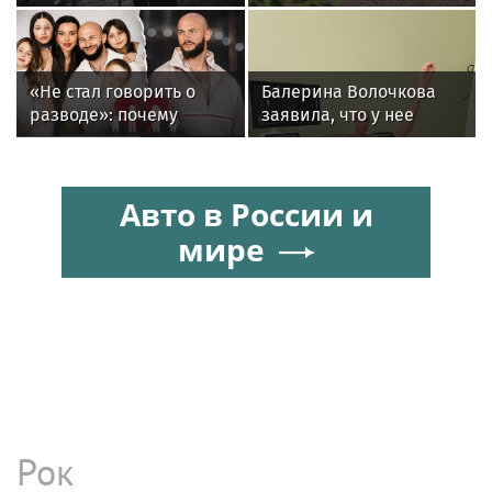
похудевшей Пугачёвой:
повреждений ЛЭП за
"Вылечить уже нельзя"
счет масштабной
расчистки просек
«Не стал говорить о
Балерина Волочкова
разводе»: почему
заявила, что у нее
Джиган после
появилась гематома
расставания
после выхода на сцену
неожиданно сделал
Авто в России и
главным своих детей
мире
Рок