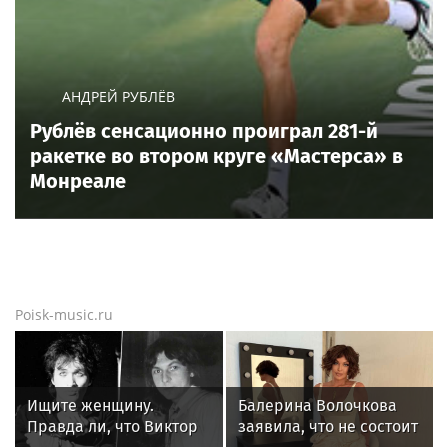
АНДРЕЙ РУБЛЁВ
Рублёв сенсационно проиграл 281-й
ракетке во втором круге «Мастерса» в
Монреале
Poisk-music.ru
Ищите женщину.
Балерина Волочкова
Правда ли, что Виктор
заявила, что не состоит
Цой был влюблен в
в отношениях с