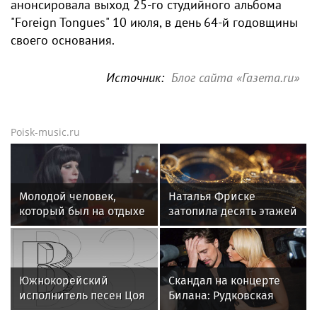
анонсировала выход 25-го студийного альбома
"Foreign Tongues" 10 июля, в день 64-й годовщины
своего основания.
Источник:
Блог сайта «Газета.ru»
Poisk-music.ru
Молодой человек,
Наталья Фриске
который был на отдыхе
затопила десять этажей
с Агузаровой, опроверг
в Москве, соседи
роман с певицей
подали в суд
Южнокорейский
Скандал на концерте
исполнитель песен Цоя
Билана: Рудковская
Сон Вон Соп захотел
прокомментировала и