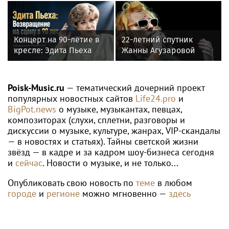
жену Майка Науменко?
молодым журналистом
Концерт на 90-летие в
22-летний спутник
кресле: Эдита Пьеха
Жанны Агузаровой
планирует вернуться на
опроверг роман с
сцену
певицей
Poisk-Music.ru
— тематический дочерний проект
популярных новостных сайтов
Life24.pro
и
BigPot.news
о музыке, музыкантах, певцах,
композиторах (слухи, сплетни, разговоры и
дискуссии о музыке, культуре, жанрах, VIP-скандалы
— в новостях и статьях). Тайны светской жизни
звёзд — в кадре и за кадром шоу-бизнеса сегодня
и
сейчас
. Новости о музыке, и не только...
Опубликовать свою новость по
теме
в любом
городе
и
регионе
можно мгновенно —
здесь