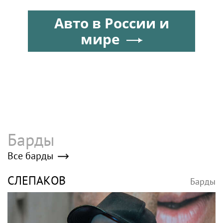
Джиган после развода с
Авто в России и
Оксаной Самойловой
мире
Барды
Все барды
СЛЕПАКОВ
Барды