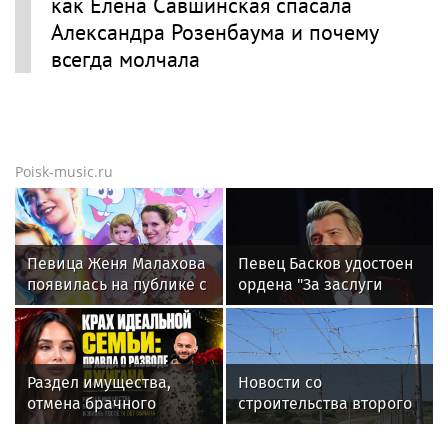
как Елена Савшинская спасала
Александра Розенбаума и почему
всегда молчала
Poisk-music.ru
Певица Женя Малахова
Певец Басков удостоен
появилась на публике с
ордена "За заслуги
дочерью
перед Отечеством" IV
степени
Раздел имущества,
Новости со
отмена брачного
строительства второго
контракта и новые
этапа линии
слухи: как живет
«Славянка»