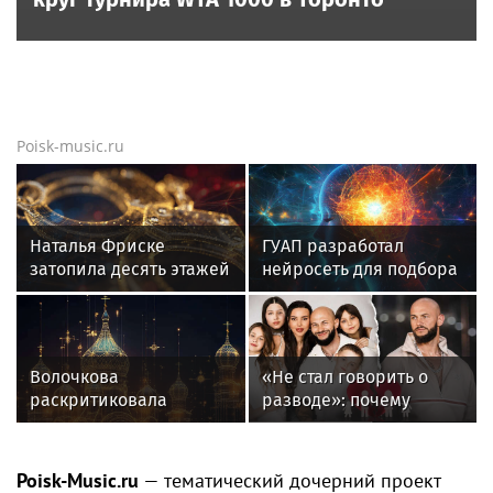
Poisk-music.ru
Наталья Фриске
ГУАП разработал
затопила десять этажей
нейросеть для подбора
в Москве, соседи
обуви по фото стопы
подали в суд
Волочкова
«Не стал говорить о
раскритиковала
разводе»: почему
концерт Билана в
Джиган после
Москве за плохую
расставания
организацию
неожиданно сделал
Poisk-Music.ru
— тематический дочерний проект
главным своих детей