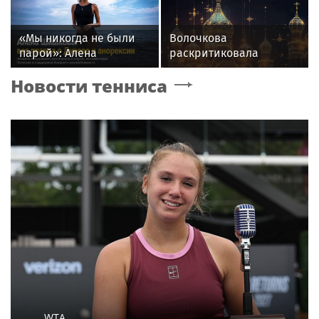
планета»
«Мы никогда не были
Волочкова
парой»: Алена
раскритиковала
Шишкова — о Павле
концерт Билана в
Новости тенниса
Дурове, борьбе с
Москве за плохую
анорексией и помощи
организацию
Тимати
WTA