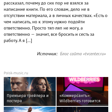
рассказал, почему до сих пор не взялся за
написание книги. По его словам, дело не в
отсутствии материала, а в личных качествах. «Есть о
чем написать, но к этому нужно подойти
ответственно. Просто тяп-ляп не могу, а
ответственно — значит, все бросить и сесть за
работу. А я […]
Источник:
Блог сайта «tvcenter.ru»
Poisk-music.ru
Премьера трейлера и
«Коммерсантъ»:
постера
Wildberries готовится
фантастического
запустить собственный
блокбастера «Девятая
мессенджер