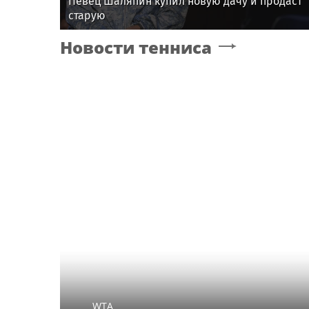
Певец Шаляпин купил новую дачу и продаст
старую
Новости тенниса
WTA