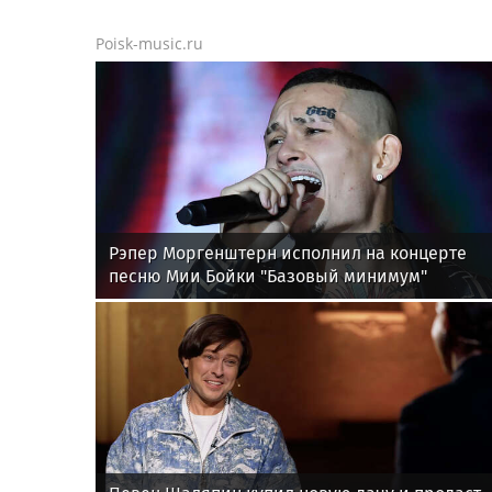
Poisk-music.ru
Рэпер Моргенштерн исполнил на концерте
песню Мии Бойки "Базовый минимум"