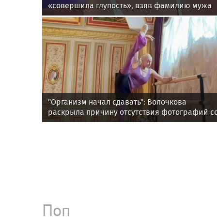
«совершила глупость», взяв фамилию мужа
"Организм начал сдавать": Волочкова
раскрыла причину отсутствия фотографий с
шпагатами
Поп