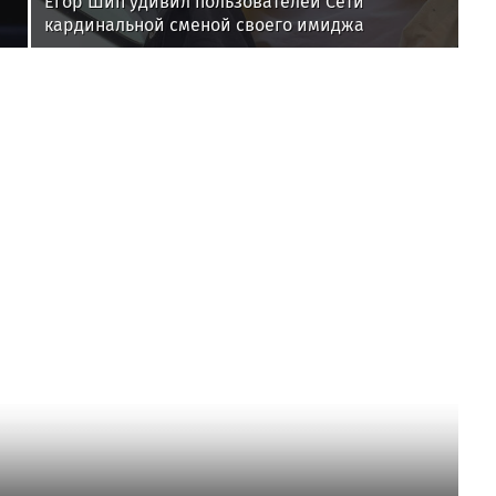
Егор Шип удивил пользователей Сети
кардинальной сменой своего имиджа