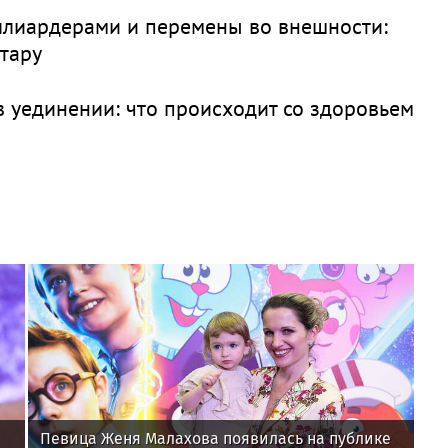
ллиардерами и перемены во внешности:
отару
в уединении: что происходит со здоровьем
Певица Женя Малахова появилась на публике