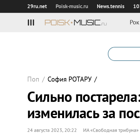
29ru.net
Poisk‑music.ru
News.tennis
10
Рок
Поп
/
София
РОТАРУ
/
Сильно постарела
изменилась за по
24 августа 2023, 20:22
ИА «Свободная трибуна»