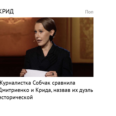
КРИД
Поп
Журналистка Собчак сравнила
Дмитриенко и Крида, назвав их дуэль
исторической