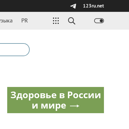
123ru.net
зыка
PR
Здоровье в России
и мире