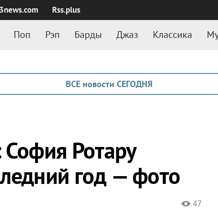
3news.com
Rss.plus
Поп
Рэп
Барды
Джаз
Классика
Му
ВСЕ новости СЕГОДНЯ
: София Ротару
следний год — фото
47