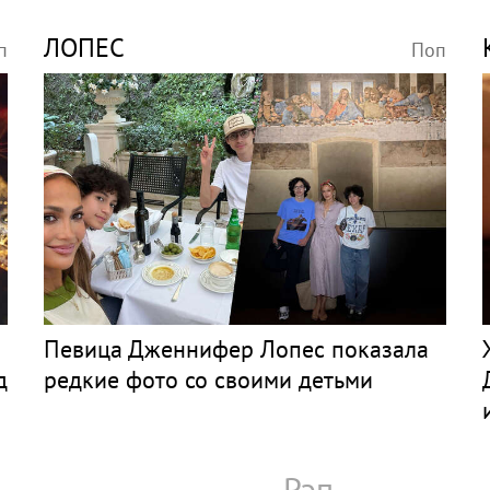
ЛОПЕС
п
Поп
Певица Дженнифер Лопес показала
д
редкие фото со своими детьми
Рэп