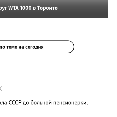
руг WTA 1000 в Торонто
по теме на сегодня
х
дола СССР до больной пенсионерки,
у