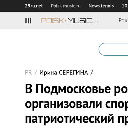
29ru.net
Poisk‑music.ru
News.tennis
10
Рок
PR
/
Ирина
СЕРЕГИНА
/
В Подмосковье р
организовали спо
патриотический п