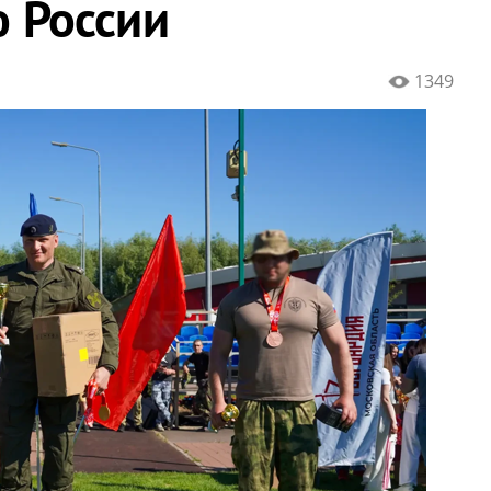
 России
1349