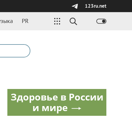
123ru.net
зыка
PR
Здоровье в России
и мире