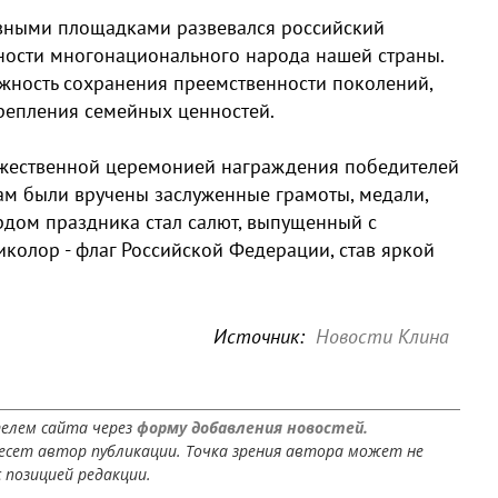
ивными площадками развевался российский
нности многонационального народа нашей страны.
жность сохранения преемственности поколений,
репления семейных ценностей.
жественной церемонией награждения победителей
ам были вручены заслуженные грамоты, медали,
рдом праздника стал салют, выпущенный с
иколор - флаг Российской Федерации, став яркой
Источник:
Новости Клина
елем сайта через
форму добавления новостей.
сет автор публикации. Точка зрения автора может не
 позицией редакции.