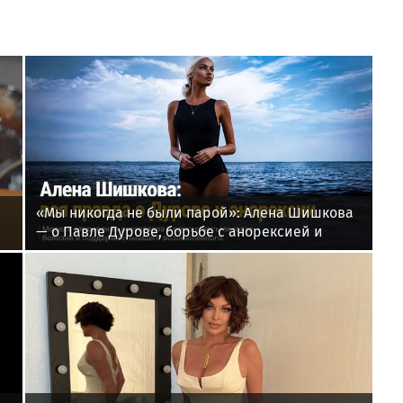
«Мы никогда не были парой»: Алена Шишкова
— о Павле Дурове, борьбе с анорексией и
помощи Тимати