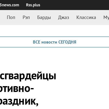
3news.com
Rss.plus
Поп
Рэп
Барды
Джаз
Классика
Му
ВСЕ новости СЕГОДНЯ
осгвардейцы
ртивно-
раздник,