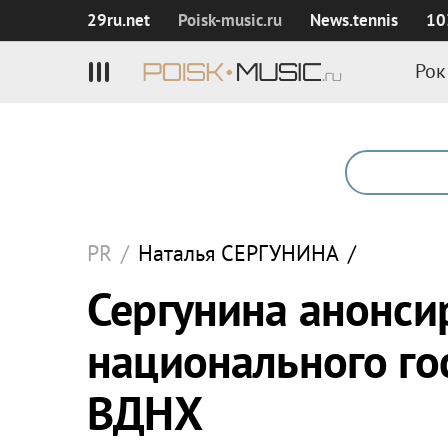
29ru.net
Poisk‑music.ru
News.tennis
10
Рок
PR
/
Наталья
СЕРГУНИНА
/
Сергунина анонси
национального го
ВДНХ