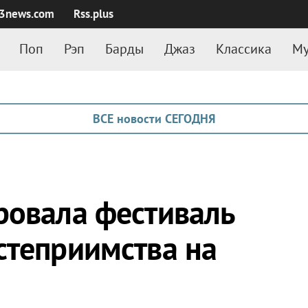
3news.com
Rss.plus
Поп
Рэп
Барды
Джаз
Классика
Му
ВСЕ новости СЕГОДНЯ
ровала фестиваль
степриимства на