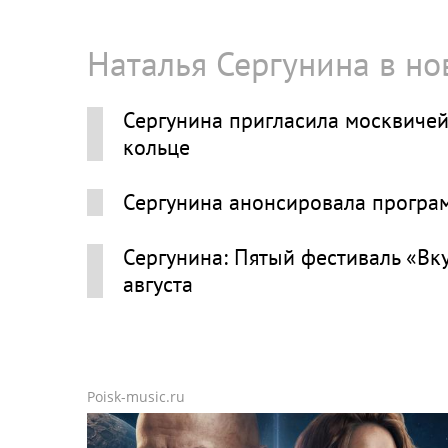
Наталья Сергунина в но
Сергунина пригласила москвичей
кольце
Сергунина анонсировала програ
Сергунина: Пятый фестиваль «Вк
августа
Poisk-music.ru