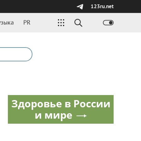
123ru.net
зыка
PR