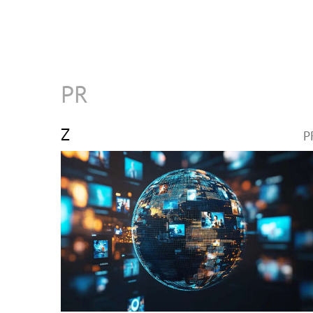
PR
Z
P