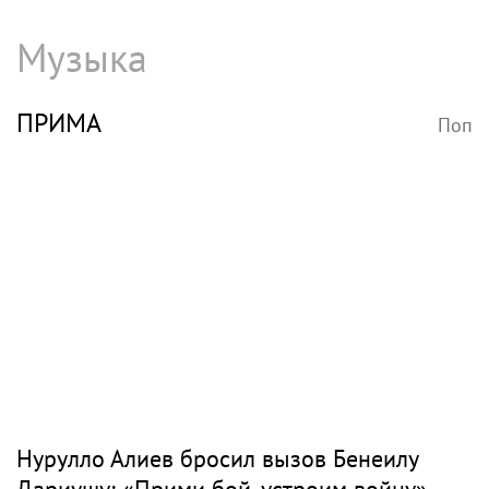
Музыка
ПРИМА
Поп
Нурулло Алиев бросил вызов Бенеилу
Дариушу: «Прими бой, устроим войну»