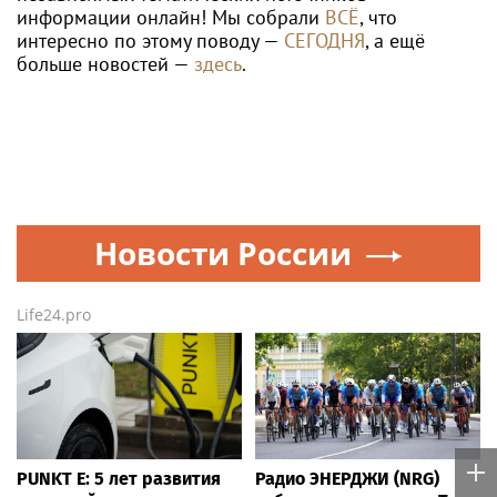
информации онлайн! Мы собрали
ВСЁ
, что
интересно по этому поводу —
СЕГОДНЯ
, а ещё
больше новостей —
здесь
.
Новости России
Life24.pro
PUNKT E: 5 лет развития
Радио ЭНЕРДЖИ (NRG)