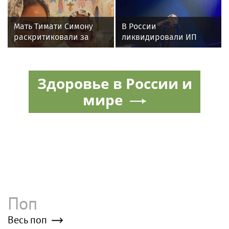
фотосессии
Мать Тимати Симону
В России
раскритиковали за
ликвидировали ИП
неудачные фото
певицы Земфиры
возлюбленной сына
Валентины
Здоровье в России и
мире
Поп
Весь поп