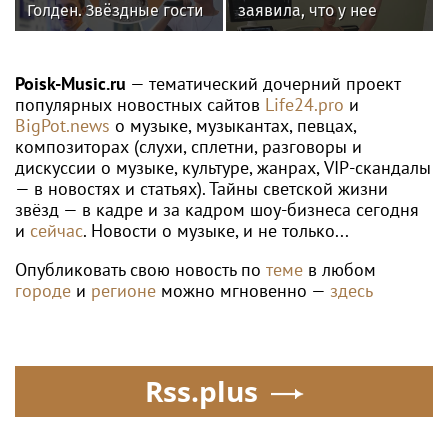
Голден. Звёздные гости
заявила, что у нее
«Дня физкультурника»
появилась гематома
в Москве
после выхода на сцену
Poisk-Music.ru
— тематический дочерний проект
популярных новостных сайтов
Life24.pro
и
BigPot.news
о музыке, музыкантах, певцах,
композиторах (слухи, сплетни, разговоры и
дискуссии о музыке, культуре, жанрах, VIP-скандалы
— в новостях и статьях). Тайны светской жизни
звёзд — в кадре и за кадром шоу-бизнеса сегодня
и
сейчас
. Новости о музыке, и не только...
Опубликовать свою новость по
теме
в любом
городе
и
регионе
можно мгновенно —
здесь
Rss.plus