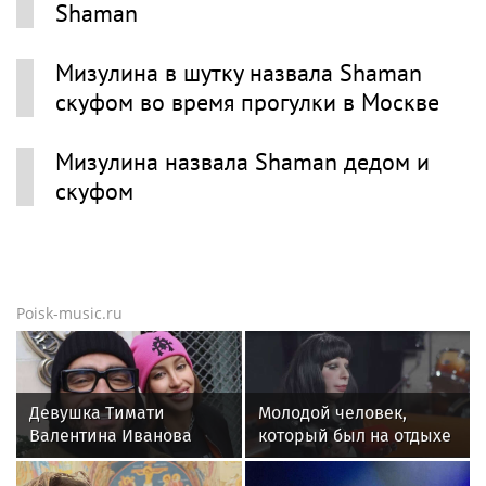
Shaman
Мизулина в шутку назвала Shaman
скуфом во время прогулки в Москве
Мизулина назвала Shaman дедом и
скуфом
Poisk-music.ru
Девушка Тимати
Молодой человек,
Валентина Иванова
который был на отдыхе
снялась с годовалой
с Агузаровой, опроверг
дочерью в парной
роман с певицей