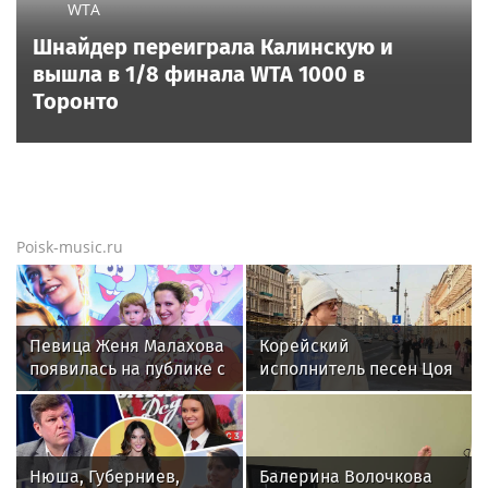
WTA
Шнайдер переиграла Калинскую и
вышла в 1/8 финала WTA 1000 в
Торонто
Poisk-music.ru
Певица Женя Малахова
Корейский
появилась на публике с
исполнитель песен Цоя
дочерью
Сон Вон Соп захотел
пожить в Нижнем
Новгороде
Нюша, Губерниев,
Балерина Волочкова