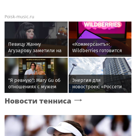
Poisk-music.ru
Певицу Жанну
«Коммерсантъ»:
Агузарову заметили на
Wildberries готовится
отдыхе в загородном
запустить собственный
отеле с 22-летним
мессенджер
другом
"Я ревную": Mary Gu об
Энергия для
отношениях с мужем
новостроек: «Россети
Новосибирск»
Новости тенниса
обеспечили почти 12
МВт мощности для
новых жилых
кварталов