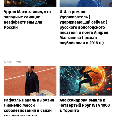
Эррол Маск заявил, что
И.И. о романе
западные санкции
Удерживатель (
неэффективны для
Удерживающий сейчас )
России
русского вологодского
писателя и поэта Андрея
Малышева ( роман
опубликован в 2016 г. )
News.tennis
Рафаэль Надаль выразил
Александрова вышла в
Лионелю Месси
четвертый круг WTA 1000
соболезнования в связи
в Торонто
со смертью отца