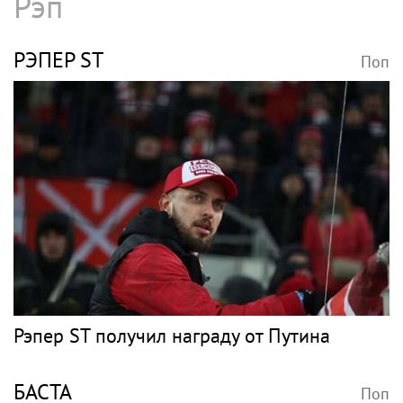
Рэп
РЭПЕР ST
Поп
Рэпер ST получил награду от Путина
БАСТА
Поп