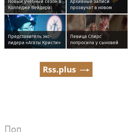
Новый учебный сезон в
Архивные записи
Колледже Вейдера:
прозвучат в новом
стартовали очные
фильме о Басте
программы подготовки
фитнес-тренеров и
специалистов
Представитель экс-
Певица Спирс
индустрии здоровья
лидера «Агаты Кристи»
попросила у сыновей
Глеба Самойлова
прощения за ошибки
заявила о травле
прошлого
артиста
Rss.plus
Поп