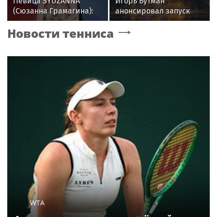
Певица SYUZANNA
Игорь Бутман
(Сюзанна Грамагина):
анонсировал запуск
как перестать
первого джазового
Новости тенниса
волноваться и начать
вуза в России
говорить спокойно
WTA