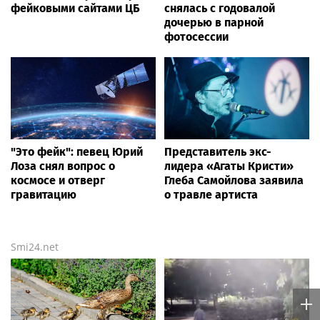
фейковыми сайтами ЦБ
снялась с годовалой
дочерью в парной
фотосессии
"Это фейк": певец Юрий
Представитель экс-
Лоза снял вопрос о
лидера «Агаты Кристи»
космосе и отверг
Глеба Самойлова заявила
гравитацию
о травле артиста
Smi24.net