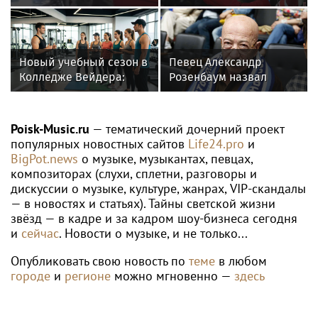
эксклюзивный Ferrari
F40 за 157 миллионов
рублей
Новый учебный сезон в
Певец Александр
Колледже Вейдера:
Розенбаум назвал
стартовали очные
Любовь Орлову
программы подготовки
настоящей звездой
фитнес-тренеров и
Poisk-Music.ru
— тематический дочерний проект
специалистов
популярных новостных сайтов
Life24.pro
и
индустрии здоровья
BigPot.news
о музыке, музыкантах, певцах,
композиторах (слухи, сплетни, разговоры и
дискуссии о музыке, культуре, жанрах, VIP-скандалы
— в новостях и статьях). Тайны светской жизни
звёзд — в кадре и за кадром шоу-бизнеса сегодня
и
сейчас
. Новости о музыке, и не только...
Опубликовать свою новость по
теме
в любом
городе
и
регионе
можно мгновенно —
здесь