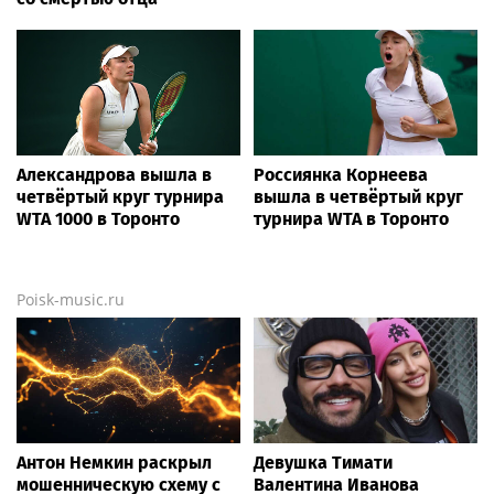
Александрова вышла в
Россиянка Корнеева
четвёртый круг турнира
вышла в четвёртый круг
WTA 1000 в Торонто
турнира WTA в Торонто
Poisk-music.ru
Антон Немкин раскрыл
Девушка Тимати
мошенническую схему с
Валентина Иванова