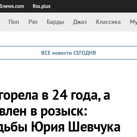
3news.com
Rss.plus
Поп
Рэп
Барды
Джаз
Классика
Му
ВСЕ новости СЕГОДНЯ
орела в 24 года, а
влен в розыск:
удьбы Юрия Шевчука