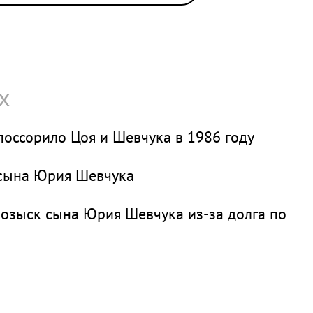
х
 поссорило Цоя и Шевчука в 1986 году
 сына Юрия Шевчука
озыск сына Юрия Шевчука из-за долга по