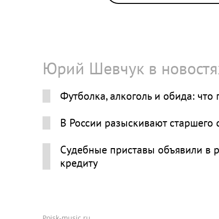
Юрий Шевчук в новостя
Футболка, алкоголь и обида: что
В России разыскивают старшего
Судебные приставы объявили в р
кредиту
Poisk-music.ru