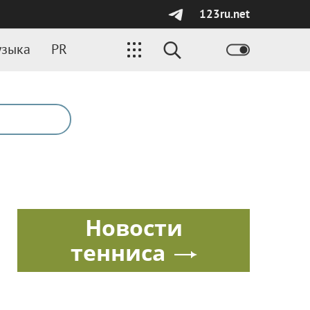
123ru.net
зыка
PR
Новости
тенниса