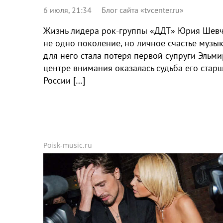
6 июля, 21:34
Блог сайта «tvcenter.ru»
Жизнь лидера рок-группы «ДДТ» Юрия Шевчук
не одно поколение, но личное счастье музы
для него стала потеря первой супруги Эльми
центре внимания оказалась судьба его стар
России […]
Poisk-music.ru