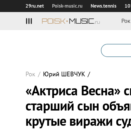
29ru.net
Poisk‑music.ru
News.tennis
10
Рок
Рок
/
Юрий
ШЕВЧУК
/
«Актриса Весна» сг
старший сын объя
крутые виражи с