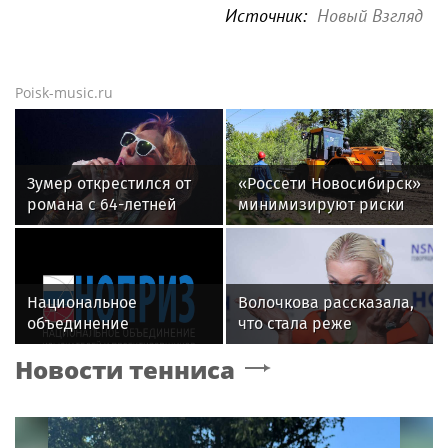
Источник:
Новый Взгляд
Poisk-music.ru
Зумер открестился от
«Россети Новосибирск»
романа с 64-летней
минимизируют риски
Жанной Агузаровой
повреждений ЛЭП за
счет масштабной
расчистки просек
Национальное
Волочкова рассказала,
объединение
что стала реже
изыскателей и
показывать шпагаты
Новости тенниса
проектировщиков
из-за операции на ноге
объявляет о приеме
заявок на XI
Международный