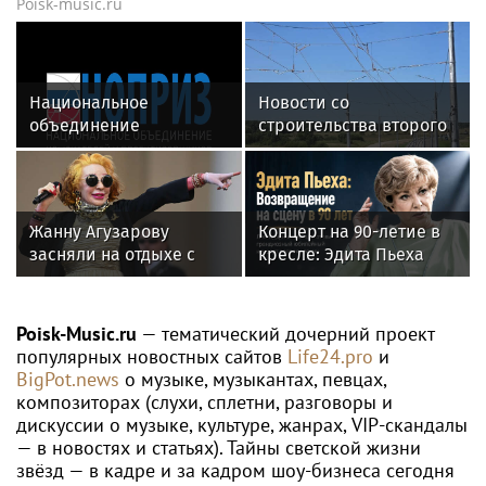
Poisk-music.ru
Национальное
Новости со
объединение
строительства второго
изыскателей и
этапа линии
проектировщиков
«Славянка»
объявляет о приеме
заявок на XI
Жанну Агузарову
Концерт на 90-летие в
Международный
засняли на отдыхе с
кресле: Эдита Пьеха
профессиональный
22‑летним другом
планирует вернуться на
конкурс НОПРИЗ на
сцену
лучший проект
Poisk-Music.ru
— тематический дочерний проект
популярных новостных сайтов
Life24.pro
и
BigPot.news
о музыке, музыкантах, певцах,
композиторах (слухи, сплетни, разговоры и
дискуссии о музыке, культуре, жанрах, VIP-скандалы
— в новостях и статьях). Тайны светской жизни
звёзд — в кадре и за кадром шоу-бизнеса сегодня