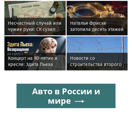
Несчастный случай или
Наталья Фриске
чужие руки: СК сузил
затопила десять этажей
загадку Усольцевых до
в Москве, соседи
двух версий
подали в суд
Концерт на 90-летие в
Новости со
кресле: Эдита Пьеха
строительства второго
планирует вернуться на
этапа линии
сцену
«Славянка»
Авто в России и
мире