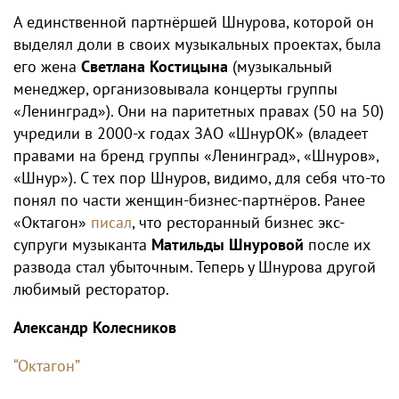
А единственной партнёршей Шнурова, которой он
выделял доли в своих музыкальных проектах, была
его жена
Светлана Костицына
(музыкальный
менеджер, организовывала концерты группы
«Ленинград»). Они на паритетных правах (50 на 50)
учредили в 2000-х годах ЗАО «ШнурОК» (владеет
правами на бренд группы «Ленинград», «Шнуров»,
«Шнур»). С тех пор Шнуров, видимо, для себя что-то
понял по части женщин-бизнес-партнёров. Ранее
«Октагон»
писал
, что ресторанный бизнес экс-
супруги музыканта
Матильды Шнуровой
после их
развода стал убыточным. Теперь у Шнурова другой
любимый ресторатор.
Александр Колесников
“Октагон”