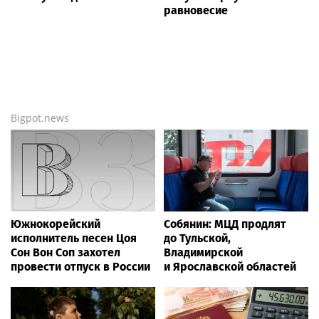
равновесие
Bigpot.news
Южнокорейский
Собянин: МЦД продлят
исполнитель песен Цоя
до Тульской,
Сон Вон Соп захотел
Владимирской
провести отпуск в России
и Ярославской областей