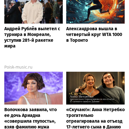
Андрей Рублёв вылетел с
Александрова вышла в
турнира в Монреале,
четвертый круг WTA 1000
уступив 281-й ракетке
в Торонто
мира
Poisk-music.ru
Волочкова заявила, что
«Скучаю!»: Анна Нетребко
ее дочь Ариадна
трогательно
«совершила глупость»,
отреагировала на отъезд
взяв фамилию мужа
17-летнего сына в Данию