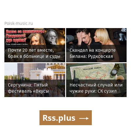
Poisk-music.ru
Почти 20 лет вместе,
Скандал на концерте
брак в больнице и суды
Билана: Рудковская
за миллиард: как
прокомментировала и
сейчас живет вдова
в Сети "взорвались"
Александра Градского
Сергунина: Пятый
Несчастный случай или
фестиваль «Вкусы
чужие руки: СК сузил
России» пройдет в
загадку Усольцевых до
Москве 13–23 августа
двух версий
Rss.plus