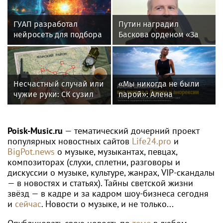
ГУАП разработал
Путин наградил
нейросеть для подбора
Баскова орденом «За
обуви по фото стопы
заслуги перед
Отечеством» IV степени
Несчастный случай или
«Мы никогда не были
чужие руки: СК сузил
парой»: Алена
загадку Усольцевых до
Шишкова — о Павле
двух версий
Дурове, борьбе с
анорексией и помощи
Poisk-Music.ru
— тематический дочерний проект
Тимати
популярных новостных сайтов
Life24.pro
и
BigPot.news
о музыке, музыкантах, певцах,
композиторах (слухи, сплетни, разговоры и
дискуссии о музыке, культуре, жанрах, VIP-скандалы
— в новостях и статьях). Тайны светской жизни
звёзд — в кадре и за кадром шоу-бизнеса сегодня
и
сейчас
. Новости о музыке, и не только...