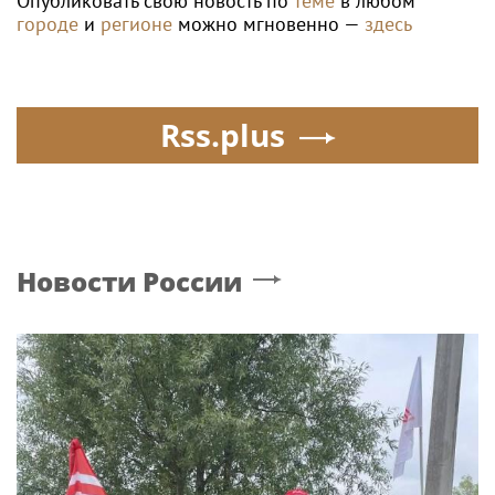
Опубликовать свою новость по
теме
в любом
городе
и
регионе
можно мгновенно —
здесь
Rss.plus
Новости России