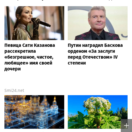
Певица Сати Казанова
Путин наградил Баскова
рассекретила
орденом «За заслуги
«безгрешное, чистое,
перед Отечеством» IV
любящее» имя своей
степени
дочери
Smi24.net