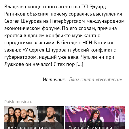
Владелец концертного агентства TCI Эдуард
Ратников объяснил, почему сорвались выступления
Сергея Шнурова на Петербургском международном
экономическом форуме. По его словам, причина
кроется в давнем конфликте музыканта с
городскими властями. В беседе с НСН Ратников
заявил: «У Сергея Шнурова глубокий конфликт с
губернатором, идущий уже века. Чуть ли ни при
Лужкове он начался! С тех пор […]
Источник:
Блог сайта «tvcenter.ru»
Poisk-music.ru
«Не стал говорить о
Спутник Агузаровой