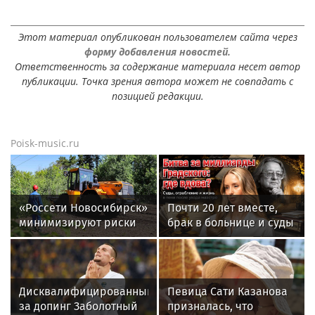
Этот материал опубликован пользователем сайта через
форму добавления новостей.
Ответственность за содержание материала несет автор
публикации. Точка зрения автора может не совпадать с
позицией редакции.
Poisk-music.ru
«Россети Новосибирск»
Почти 20 лет вместе,
минимизируют риски
брак в больнице и суды
повреждений ЛЭП за
за миллиард: как
счет масштабной
сейчас живет вдова
расчистки просек
Александра Градского
Дисквалифицированный
Певица Сати Казанова
за допинг Заболотный
призналась, что