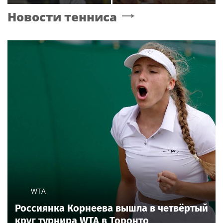
подписал контракт с
назвала дочь в честь
Новости тенниса
клубом Басты
индуистской богини
WTA
Россиянка Корнеева вышла в четвёртый
круг турнира WTA в Торонто