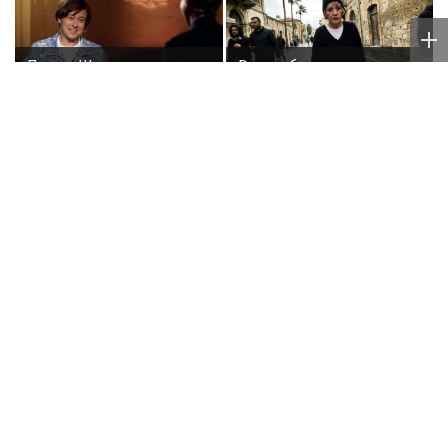
Певец Шаляпин купил
Врач объяснила, что
новую дачу и продаст
происходит с резко
старую
похудевшей Пугачёвой:
"Вылечить уже нельзя"
Волочкова
Певица Пелагея
раскритиковала
призналась, что всю
концерт Билана в
жизнь борется с
Москве за плохую
лишним весом
организацию
Poisk-Music.ru
— тематический дочерний проект
популярных новостных сайтов
Life24.pro
и
BigPot.news
о музыке, музыкантах, певцах,
композиторах (слухи, сплетни, разговоры и
дискуссии о музыке, культуре, жанрах, VIP-скандалы
— в новостях и статьях). Тайны светской жизни
звёзд — в кадре и за кадром шоу-бизнеса сегодня
и
сейчас
. Новости о музыке, и не только...