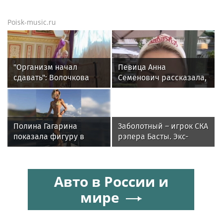
Poisk-music.ru
"Организм начал
Певица Анна
сдавать": Волочкова
Семенович рассказала,
раскрыла причину
что улетела с
отсутствия фотографий
возлюбленным в
со шпагатами
Европу
Полина Гагарина
Заболотный – игрок СКА
показала фигуру в
рэпера Басты. Экс-
бикини во время
форвард «Спартака»
прогулки на яхте в
будет получать 500
Геленджике
тысяч в месяц
Авто в России и
мире