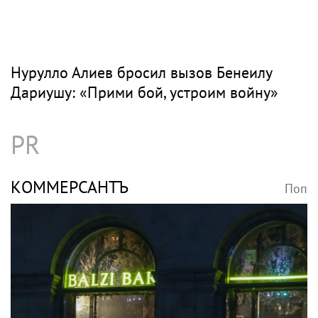
Нурулло Алиев бросил вызов Бенеилу
Дариушу: «Прими бой, устроим войну»
PR
КОММЕРСАНТЪ
Поп