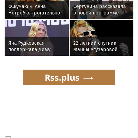
«Скучаю!»: Анна
Сергунина рассказала
Нетребко трогательно
о новой программе
отреагировала на
Москвы для российских
отъезд 17-летнего сына
инноваторов
в Данию
Яна Рудковская
22-летний спутник
поддержала Диму
Жанны Агузаровой
Билана после скандала
опроверг роман с
с высокой сценой
певицей
Rss.plus