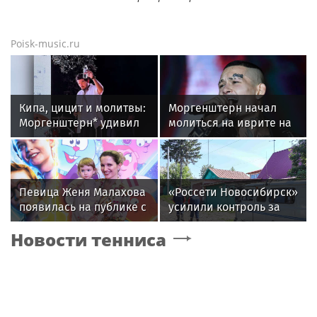
Poisk-music.ru
Кипа, цицит и молитвы:
Моргенштерн начал
Моргенштерн* удивил
молиться на иврите на
публику новым
концертах
образом и
репертуаром
Певица Женя Малахова
«Россети Новосибирск»
появилась на публике с
усилили контроль за
дочерью
незаконными
Новости тенниса
подвесами ВОЛС: охват
проверок вырос в 1,5
раза