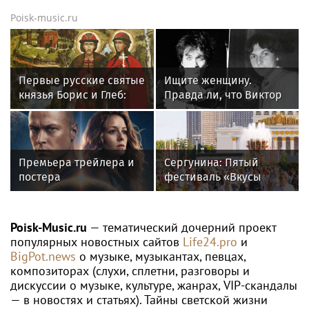
Poisk-music.ru
Первые русские святые
Ищите женщину.
князья Борис и Глеб:
Правда ли, что Виктор
история гибели и
Цой был влюблен в
почему их почитают до
жену Майка Науменко?
сих пор
Премьера трейлера и
Сергунина: Пятый
постера
фестиваль «Вкусы
фантастического
России» пройдет в
блокбастера «Девятая
Москве 13–23 августа
планета»
Poisk-Music.ru
— тематический дочерний проект
популярных новостных сайтов
Life24.pro
и
BigPot.news
о музыке, музыкантах, певцах,
композиторах (слухи, сплетни, разговоры и
дискуссии о музыке, культуре, жанрах, VIP-скандалы
— в новостях и статьях). Тайны светской жизни