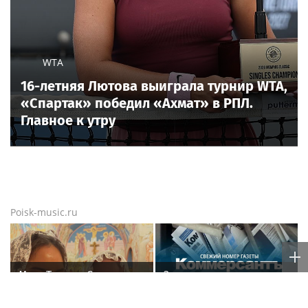
WTA
16-летняя Лютова выиграла турнир WTA,
«Спартак» победил «Ахмат» в РПЛ.
Главное к утру
Poisk-music.ru
Мать Тимати Симону
Эксклюзивные
раскритиковали за
материалы свежего
неудачные фото
номера газеты