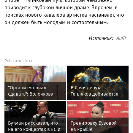
приводит к глубокой личной драме. Впрочем, в
поисках нового кавалера артистка настаивает, что
он должен быть молодым и состоятельным.
Источник:
АиФ
Poisk-music.ru
"Организм начал
В Сочи депутат
сдавать": Волочкова
Тепляков добивается
раскрыла причину
изменений в Генплан
отсутствия фотографий
для нового детсада
со шпагатами
Бутман рассказал, что
Тренировку Бузовой
на его концертах в ЕС и
на крыше