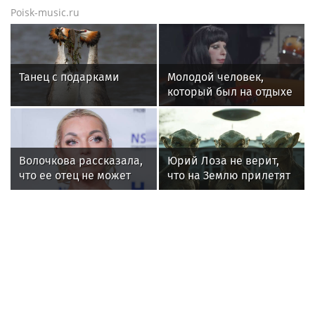
Poisk-music.ru
Танец с подарками
Молодой человек,
который был на отдыхе
с Агузаровой, опроверг
роман с певицей
Волочкова рассказала,
Юрий Лоза не верит,
что ее отец не может
что на Землю прилетят
восстановиться после
инопланетяне
инсульта