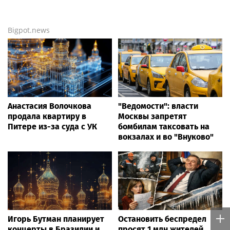
Bigpot.news
Анастасия Волочкова
"Ведомости": власти
продала квартиру в
Москвы запретят
Питере из-за суда с УК
бомбилам таксовать на
вокзалах и во "Внуково"
Игорь Бутман планирует
Остановить беспредел
концерты в Бразилии и
просят 1 млн жителей