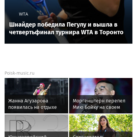
WTA
Шнайдер победила Пегулу и вышла в
четвертьфинал турнира WTA в Торонто
Poisk-music.ru
Жанна Агузарова
Моргенштерн перепел
появилась на отдыхе
Мию Бойку на своем
с 22-летним
концерте
фотографом