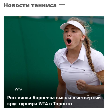
Новости тенниса
рассорился с братом
из-за политики
WTA
Россиянка Корнеева вышла в четвёртый
круг турнира WTA в Торонто