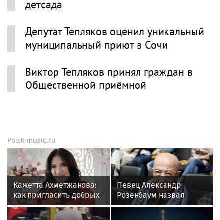
детсада
Депутат Тепляков оценил уникальный
муниципальный приют в Сочи
Виктор Тепляков принял граждан в
Общественной приёмной
Poisk-music.ru
Кажетта Ахметжанова:
Певец Александр
как пригласить добрых
Розенбаум назвал
духов в новый дом
Любовь Орлову
настоящей звездой