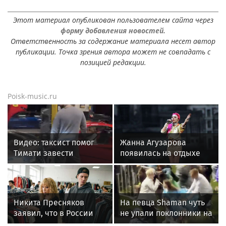
Этот материал опубликован пользователем сайта через
форму добавления новостей.
Ответственность за содержание материала несет автор
публикации. Точка зрения автора может не совпадать с
позицией редакции.
Poisk-music.ru
Видео: таксист помог
Жанна Агузарова
Тимати завести
появилась на отдыхе
эксклюзивный Ferrari
с 22-летним
F40 за 157 миллионов
фотографом
рублей
Никита Пресняков
На певца Shaman чуть
заявил, что в России
не упали поклонники на
его обидели. И
концерте