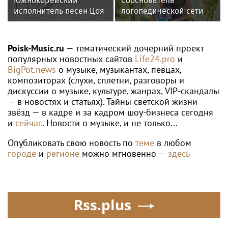
Южнокорейский
Сооснователь
исполнитель песен Цоя
логопедической сети
Сон Вон Соп захотел
«Разноцветные
провести отпуск в
цыплята» выступила на
России
VK Fest
Poisk-Music.ru
— тематический дочерний проект
популярных новостных сайтов
Life24.pro
и
BigPot.news
о музыке, музыкантах, певцах,
композиторах (слухи, сплетни, разговоры и
дискуссии о музыке, культуре, жанрах, VIP-скандалы
— в новостях и статьях). Тайны светской жизни
звёзд — в кадре и за кадром шоу-бизнеса сегодня
и
сейчас
. Новости о музыке, и не только...
Опубликовать свою новость по
теме
в любом
городе
и
регионе
можно мгновенно —
здесь
Rss.plus