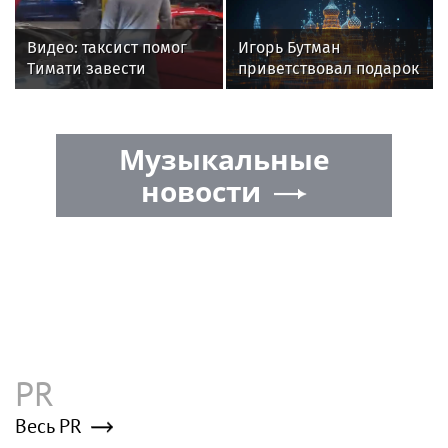
Видео: таксист помог
Игорь Бутман
Тимати завести
приветствовал подарок
эксклюзивный Ferrari
квартиры артистке
F40 за 157 миллионов
Долиной
рублей
Музыкальные
новости
PR
Весь PR