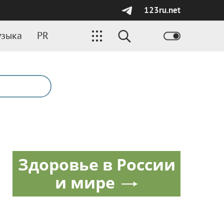
123ru.net
зыка
PR
Здоровье в России
и мире