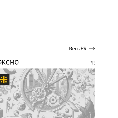
Весь PR
ЭКСМО
PR