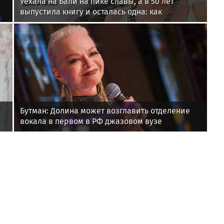
Уехала на Бали на пике славы, а в 50 лет
выпустила книгу и осталась одна: как
сложилась жизнь ведущей «Муз-ТВ» Дарьи
Субботиной
х
Бутман: Долина может возглавить отделение
вокала в первом в РФ джазовом вузе