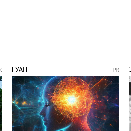
ГУАП
R
PR