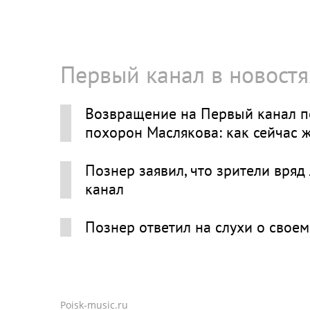
Первый канал в новостя
Возвращение на Первый канал п
похорон Маслякова: как сейчас 
Познер заявил, что зрители вря
канал
Познер ответил на слухи о свое
Poisk-music.ru