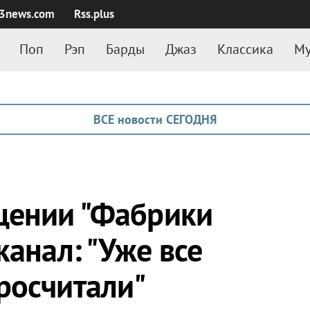
3news.com
Rss.plus
Поп
Рэп
Барды
Джаз
Классика
Му
ВСЕ новости СЕГОДНЯ
щении "Фабрики
канал: "Уже все
росчитали"