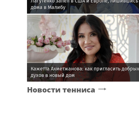
Лагутенко запел в США и Европе, лишившись
дома в Малибу
Кажетта Ахметжанова: как пригласить добры
духов в новый дом
Новости тенниса