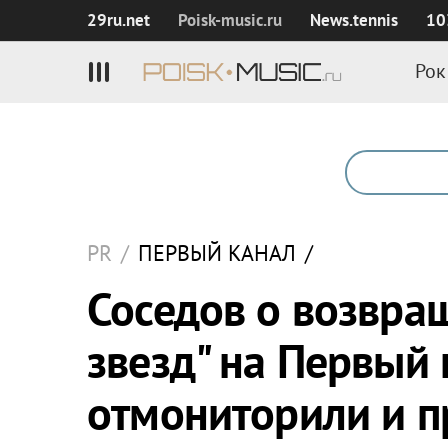
29ru.net
Poisk‑music.ru
News.tennis
10
Рок
PR
/
ПЕРВЫЙ КАНАЛ
/
Соседов о возвра
звезд" на Первый 
отмониторили и п