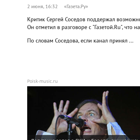
2 июня, 16:32
«Газета.Ру»
Критик Сергей Соседов поддержал возможно
Он отметил в разговоре с "Газетой.Ru", что
По словам Соседова, если канал принял ...
Poisk-music.ru