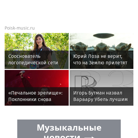
Poisk-music.ru
Сооснователь
Юрий Лоза не верит,
логопедической сети
что на Землю прилетят
«Разноцветные
инопланетяне
цыплята» выступила на
VK Fest
«Печальное зрелище»:
Игорь Бутман назвал
Поклонники снова
Варвару Убель лучшим
возмущены
кандидатом на конкурс
«мычащим» на сцене
«Интервидение»
Глебом Самойловым
Музыкальные
новости