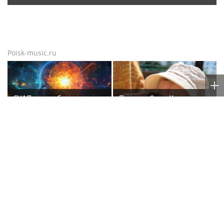
Poisk-music.ru
ГУАП разработал
Певица Сати Казанова
нейросеть для подбора
призналась, что
обуви по фото стопы
назвала дочь в честь
индуистской богини
Гузеева обратилась к
Игорь Бутман назвал
Киркорову с просьбой о
Варвару Убель лучшим
помощи собакам в
кандидатом на конкурс
Болгарии
«Интервидение»
Poisk-Music.ru
— тематический дочерний проект
популярных новостных сайтов
Life24.pro
и