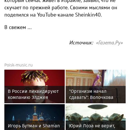
который сейчас живет в Израиле, заявил, что не
скучает по прежней работе. Своими мыслями он
поделился на YouTube‑канале Sheinkin40.
В свежем ...
Источник:
«Газета.Ру»
Poisk-music.ru
В России ликвидируют
"Организм начал
компанию Элджея
сдавать": Волочкова
раскрыла причину
отсутствия фотографий
со шпагатами
Игорь Бутман и Shaman
Юрий Лоза не верит,