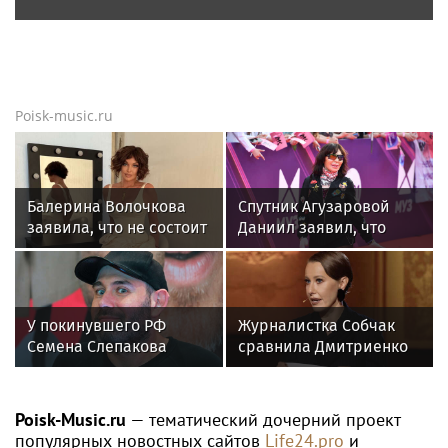
Poisk-music.ru
Балерина Волочкова
Спутник Агузаровой
заявила, что не состоит
Даниил заявил, что
в отношениях с
решал рабочие
молодым журналистом
вопросы с певицей в
отеле
У покинувшего РФ
Журналистка Собчак
Семена Слепакова
сравнила Дмитриенко
нашли еще две
и Крида, назвав их
квартиры в Москве
дуэль исторической
Poisk-Music.ru
— тематический дочерний проект
популярных новостных сайтов
Life24.pro
и