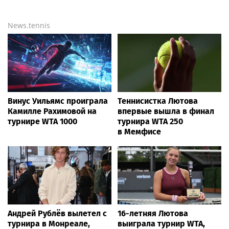
News.tennis
Винус Уильямс проиграла
Теннисистка Лютова
Камилле Рахимовой на
впервые вышла в финал
турнире WTA 1000
турнира WTA 250
в Мемфисе
Андрей Рублёв вылетел с
16-летняя Лютова
турнира в Монреале,
выиграла турнир WTA,