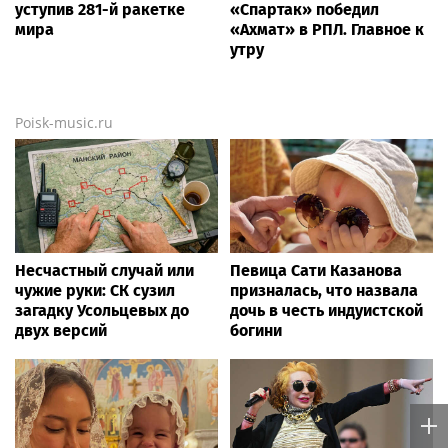
уступив 281-й ракетке
«Спартак» победил
мира
«Ахмат» в РПЛ. Главное к
утру
Poisk-music.ru
Несчастный случай или
Певица Сати Казанова
чужие руки: СК сузил
призналась, что назвала
загадку Усольцевых до
дочь в честь индуистской
двух версий
богини