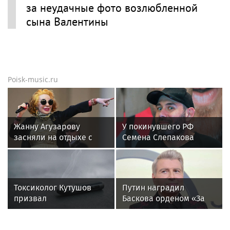
за неудачные фото возлюбленной
сына Валентины
Poisk-music.ru
Жанну Агузарову
У покинувшего РФ
засняли на отдыхе с
Семена Слепакова
22‑летним другом
нашли еще две
квартиры в Москве
Токсиколог Кутушов
Путин наградил
призвал
Баскова орденом «За
законодательно
заслуги перед
запретить продажу
Отечеством» IV степени