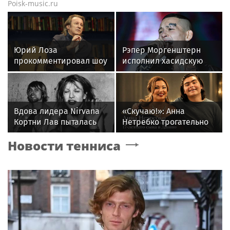
Poisk-music.ru
Юрий Лоза
Рэпер Моргенштерн
прокомментировал шоу
исполнил хасидскую
Димы Билана словами
молитву на концерте в
«понты дороже денег»
Хайфе
Вдова лидера Nirvana
«Скучаю!»: Анна
Кортни Лав пыталась
Нетребко трогательно
забрать все материалы
отреагировала на
Новости тенниса
дела Кобейна
отъезд 17-летнего сына
в Данию