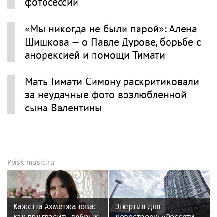
фотосессии
«Мы никогда не были парой»: Алена
Шишкова — о Павле Дурове, борьбе с
анорексией и помощи Тимати
Мать Тимати Симону раскритиковали
за неудачные фото возлюбленной
сына Валентины
Poisk-music.ru
Кажетта Ахметжанова:
Энергия для
как пригласить добрых
новостроек: «Россети