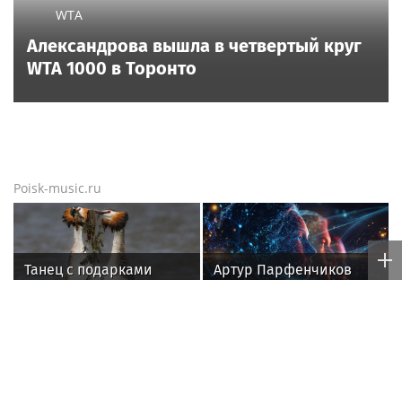
WTA
Александрова вышла в четвертый круг
WTA 1000 в Торонто
Poisk-music.ru
Танец с подарками
Артур Парфенчиков
вручил орден "Сампо"
семье Бориса Одлиса
Заболотный – игрок СКА
Егор Шип удивил
рэпера Басты. Экс-
пользователей Сети