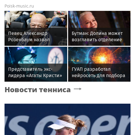
Poisk-music.ru
Певец Александр
Бутман: Долина может
Розенбаум назвал
возглавить отделение
Любовь Орлову
вокала в первом в РФ
настоящей звездой
джазовом вузе
Представитель экс-
ГУАП разработал
лидера «Агаты Кристи»
нейросеть для подбора
Глеба Самойлова
обуви по фото стопы
Новости тенниса
заявила о травле
артиста