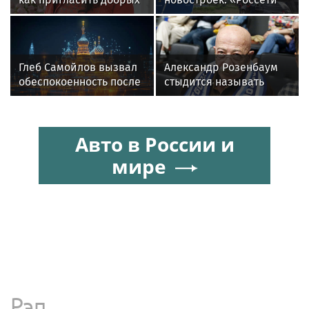
духов в новый дом
Новосибирск»
обеспечили почти 12
МВт мощности для
новых жилых
Глеб Самойлов вызвал
Александр Розенбаум
кварталов
обеспокоенность после
стыдится называть
концерта в Москве
себя звездой
Авто в России и
мире
Рэп