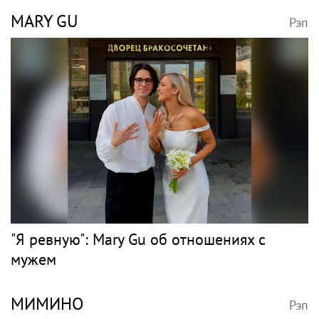
MARY GU
Рэп
"Я ревную": Mary Gu об отношениях с
мужем
МИМИНО
Рэп