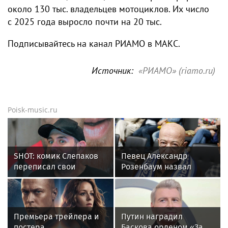
около 130 тыс. владельцев мотоциклов. Их число
с 2025 года выросло почти на 20 тыс.
Подписывайтесь на канал РИАМО в МАКС.
Источник:
«РИАМО» (riamo.ru)
Poisk-music.ru
SHOT: комик Слепаков
Певец Александр
переписал свои
Розенбаум назвал
квартиры в РФ на
Любовь Орлову
родителей после
настоящей звездой
переезда
Премьера трейлера и
Путин наградил
постера
Баскова орденом «За