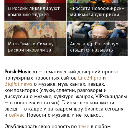
В России ликвидируют
«Россети Новосибирск»
компанию Элджея
минимизируют риски
повреждений ЛЭП за
счет масштабной
расчистки просек
Мать Тимати Симону
Александр Розенбаум
раскритиковали за
стыдится называть
неудачные фото
себя звездой
возлюбленной сына
Валентины
Poisk-Music.ru
— тематический дочерний проект
популярных новостных сайтов
Life24.pro
и
BigPot.news
о музыке, музыкантах, певцах,
композиторах (слухи, сплетни, разговоры и
дискуссии о музыке, культуре, жанрах, VIP-скандалы
— в новостях и статьях). Тайны светской жизни
звёзд — в кадре и за кадром шоу-бизнеса сегодня
и
сейчас
. Новости о музыке, и не только...
Опубликовать свою новость по
теме
в любом