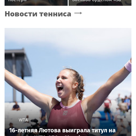
фантастического
заслуги перед
Новости тенниса
блокбастера «Девятая
Отечеством» IV степени
планета»
WTA
16-летняя Лютова выиграла титул на