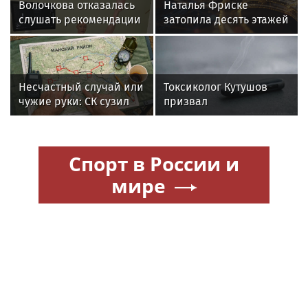
Волочкова отказалась
Наталья Фриске
слушать рекомендации
затопила десять этажей
врачей после новой
в Москве, соседи
травмы: "Слушаю
подали в суд
сердце"
Несчастный случай или
Токсиколог Кутушов
чужие руки: СК сузил
призвал
загадку Усольцевых до
законодательно
двух версий
запретить продажу
вейпов
Спорт в России и
мире