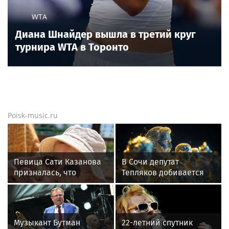
WTA
Диана Шнайдер вышла в третий круг
турнира WTA в Торонто
Poisk-music.ru
Певица Сати Казанова
В Сочи депутат
призналась, что
Тепляков добивается
назвала дочь в честь
изменений в Генплан
индуистской богини
для нового детсада
Музыкант Бутман
22-летний спутник