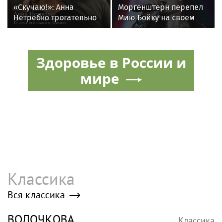
«Скучаю!»: Анна
Моргенштерн перепел
Нетребко трогательно
Мию Бойку на своем
отреагировала на
концерте
отъезд 17-летнего сына
в Данию
Здоровье в России и
мире
Классика
Вся классика
ВОЛОЧКОВА
Классика