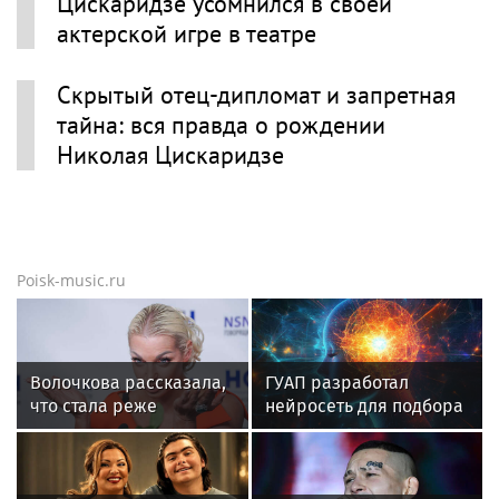
Цискаридзе усомнился в своей
актерской игре в театре
Скрытый отец-дипломат и запретная
тайна: вся правда о рождении
Николая Цискаридзе
Poisk-music.ru
Волочкова рассказала,
ГУАП разработал
что стала реже
нейросеть для подбора
показывать шпагаты
обуви по фото стопы
из-за операции на ноге