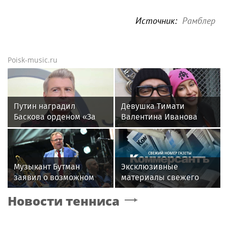
Источник:
Рамблер
Poisk-music.ru
Путин наградил
Девушка Тимати
Баскова орденом «За
Валентина Иванова
заслуги перед
снялась с годовалой
Отечеством» IV степени
дочерью в парной
фотосессии
Музыкант Бутман
Эксклюзивные
заявил о возможном
материалы свежего
появлении первого в
номера газеты
Новости тенниса
России джазового вуза
«Коммерсантъ»: