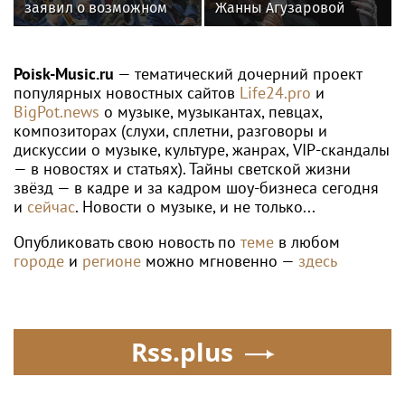
заявил о возможном
Жанны Агузаровой
появлении первого в
опроверг роман с
России джазового вуза
певицей
Poisk-Music.ru
— тематический дочерний проект
популярных новостных сайтов
Life24.pro
и
BigPot.news
о музыке, музыкантах, певцах,
композиторах (слухи, сплетни, разговоры и
дискуссии о музыке, культуре, жанрах, VIP-скандалы
— в новостях и статьях). Тайны светской жизни
звёзд — в кадре и за кадром шоу-бизнеса сегодня
и
сейчас
. Новости о музыке, и не только...
Опубликовать свою новость по
теме
в любом
городе
и
регионе
можно мгновенно —
здесь
Rss.plus