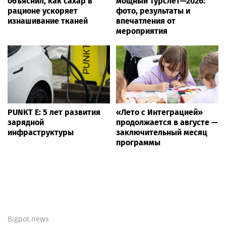
объяснил, как сахар в
мощный Турслёт—2026:
рационе ускоряет
фото, результаты и
изнашивание тканей
впечатления от
мероприятия
PUNKT E: 5 лет развития
«Лето с Интеграцией»
зарядной
продолжается в августе —
инфраструктуры
заключительный месяц
программы
Bigpot.news