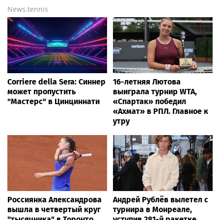
News.tennis
Corriere della Sera: Синнер
16-летняя Лютова
может пропустить
выиграла турнир WTA,
"Мастерс" в Цинциннати
«Спартак» победил
«Ахмат» в РПЛ. Главное к
утру
Россиянка Александрова
Андрей Рублёв вылетел с
вышла в четвертый круг
турнира в Монреале,
"тысячника" в Торонто
уступив 281-й ракетке