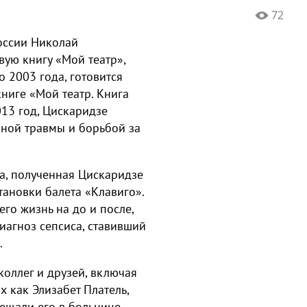
72
оссии Николай
вую книгу «Мой театр»,
 2003 года, готовится
ниге «Мой театр. Книга
13 год, Цискаридзе
зной травмы и борьбой за
а, полученная Цискаридзе
ановки балета «Клавиго».
его жизнь на до и после,
иагноз сепсиса, ставивший
.
оллег и друзей, включая
 как Элизабет Платель,
ещали его в больнице.