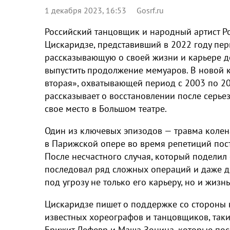
1 декабря 2023, 16:53
Gosrf.ru
Российский танцовщик и народный артист Р
Цискаридзе, представивший в 2022 году пер
рассказывающую о своей жизни и карьере до
выпустить продолжение мемуаров. В новой к
вторая», охватывающей период с 2003 по 20
рассказывает о восстановлении после серье
свое место в Большом театре.
Один из ключевых эпизодов — травма колен
в Парижской опере во время репетиций пост
После несчастного случая, который поделил 
последовал ряд сложных операций и даже д
под угрозу не только его карьеру, но и жизнь
Цискаридзе пишет о поддержке со стороны к
известных хореографов и танцовщиков, таких
Брижит Лефевр и Маша Зонина, которые пос