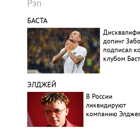
Рэп
БАСТА
Дисквалифи
допинг Заб
подписал ко
клубом Бас
ЭЛДЖЕЙ
В России
ликвидируют
компанию Элдже