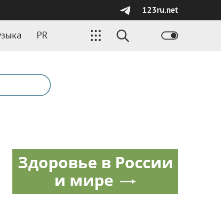
123ru.net
зыка
PR
Здоровье в России
и мире