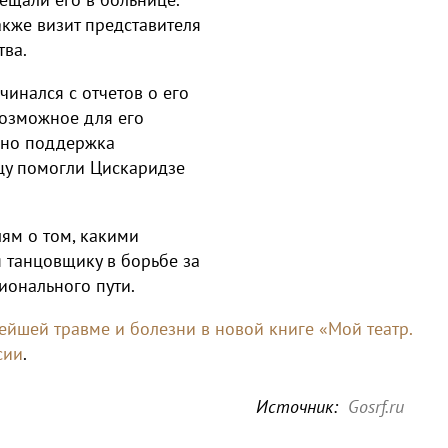
акже визит представителя
тва.
инался с отчетов о его
возможное для его
, но поддержка
анцу помогли Цискаридзе
лям о том, какими
 танцовщику в борьбе за
ионального пути.
ейшей травме и болезни в новой книге «Мой театр.
сии
.
Источник:
Gosrf.ru