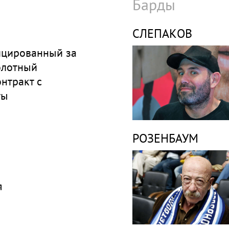
Барды
СЛЕПАКОВ
цированный за
олотный
нтракт с
ты
РОЗЕНБАУМ
я