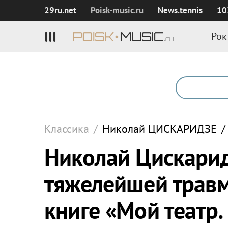
29ru.net
Poisk‑music.ru
News.tennis
10
Рок
Классика
/
Николай
ЦИСКАРИДЗЕ
/
Николай Цискарид
тяжелейшей травм
книге «Мой театр.