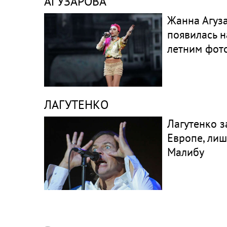
АГУЗАРОВА
Жанна Агуз
появилась н
летним фот
ЛАГУТЕНКО
Лагутенко з
Европе, ли
Малибу