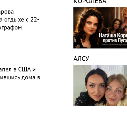
КОРОЛЁВА
арова
а отдыхе с 22-
ографом
АЛСУ
апел в США и
шившись дома в