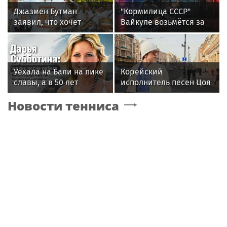
Джазмен Бутман
"Кормилица СССР"
заявил, что хочет
Вайкуле возьмётся за
сделать с Долиной
оружие. Сама так
новую музыкальную
сказала. В России ей
программу
ответили двумя
словами
Уехала на Бали на пике
Корейский
славы, а в 50 лет
исполнитель песен Цоя
выпустила книгу и
Сон Вон Соп захотел
Новости тенниса
осталась одна: как
пожить в Нижнем
сложилась жизнь
Новгороде
ведущей «Муз-ТВ»
Дарьи Субботиной