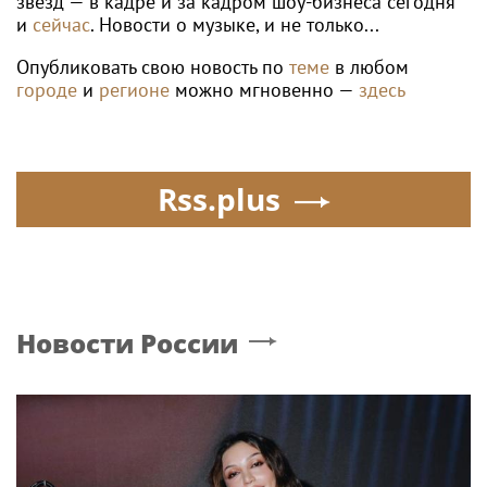
звёзд — в кадре и за кадром шоу-бизнеса сегодня
и
сейчас
. Новости о музыке, и не только...
Опубликовать свою новость по
теме
в любом
городе
и
регионе
можно мгновенно —
здесь
Rss.plus
Новости России