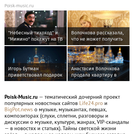
Poisk-music.ru
"Небесный тихоход" и
Волочкова рассказала,
"Мимино" покажут на ТВ
что не может получить
в День Военно-
компенсацию за
воздушных сил
испорченную квартиру
Игорь Бутман
Анастасия Волочкова
приветствовал подарок
продала квартиру в
квартиры артистке
Питере из-за суда с УК
Долиной
Poisk-Music.ru
— тематический дочерний проект
популярных новостных сайтов
Life24.pro
и
BigPot.news
о музыке, музыкантах, певцах,
композиторах (слухи, сплетни, разговоры и
дискуссии о музыке, культуре, жанрах, VIP-скандалы
— в новостях и статьях). Тайны светской жизни