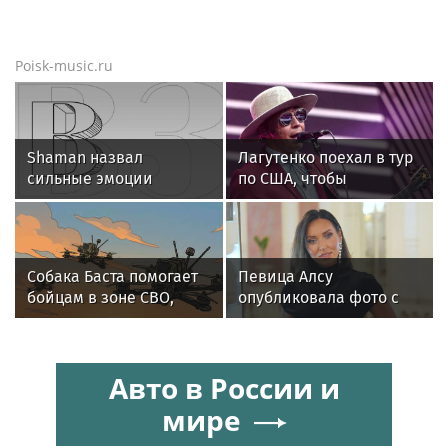
Poisk-music.ru
Shaman назвал
Лагутенко поехал в тур
сильные эмоции
по США, чтобы
поклонников причиной
наскрести на
падения ограждений в
восстановление
Абакане
сгоревшего дома
Собака Баста помогает
Певица Алсу
бойцам в зоне СВО,
опубликовала фото с
предупреждая о дронах
родителями из
ВСУ
деревни Уяндык в
Башкирии
Авто в России и
мире