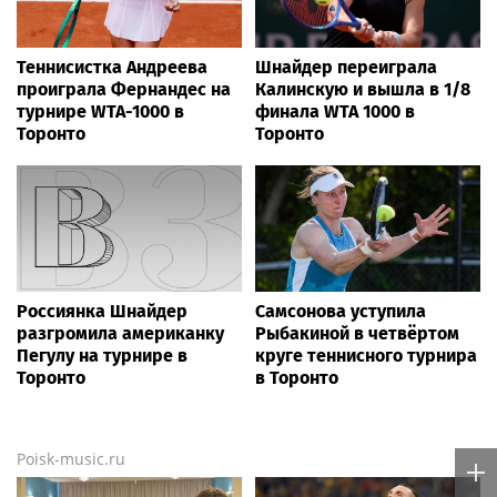
Теннисистка Андреева
Шнайдер переиграла
проиграла Фернандес на
Калинскую и вышла в 1/8
турнире WTA-1000 в
финала WTA 1000 в
Торонто
Торонто
Россиянка Шнайдер
Самсонова уступила
разгромила американку
Рыбакиной в четвёртом
Пегулу на турнире в
круге теннисного турнира
Торонто
в Торонто
Poisk-music.ru