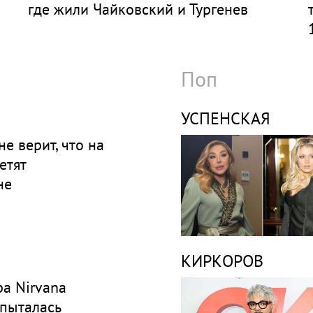
где жили Чайковский и Тургенев
Поп
УСПЕНСКАЯ
е верит, что на
етят
не
КИРКОРОВ
а Nirvana
 пыталась