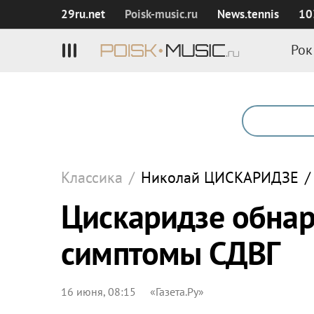
29ru.net
Poisk‑music.ru
News.tennis
10
Рок
Классика
/
Николай
ЦИСКАРИДЗЕ
/
Цискаридзе обнар
симптомы СДВГ
16 июня, 08:15
«Газета.Ру»