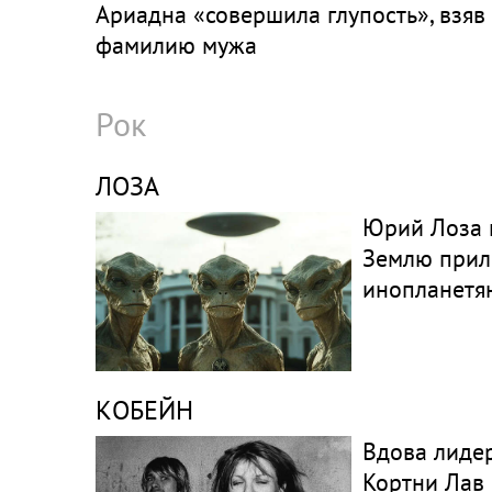
Ариадна «совершила глупость», взяв
фамилию мужа
Рок
ЛОЗА
Юрий Лоза н
Землю прил
инопланетя
КОБЕЙН
Вдова лидер
Кортни Лав