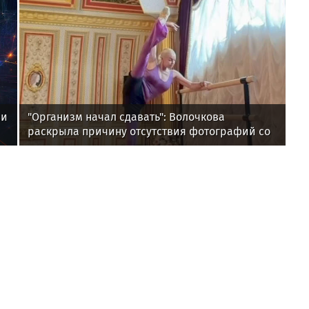
ви
"Организм начал сдавать": Волочкова
раскрыла причину отсутствия фотографий со
шпагатами