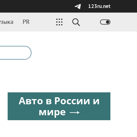
123ru.net
зыка
PR
Авто в России и
мире