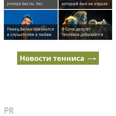
рэпера Басты. Экс-
который был на отдыхе
форвард «Спартака»
с Агузаровой, опроверг
будет получать 500
роман с певицей
тысяч в месяц
Певец Билан признался
В Сочи депутат
в слушателям в любви
Тепляков добивается
после критики
изменений в Генплан
для нового детсада
Новости тенниса
PR