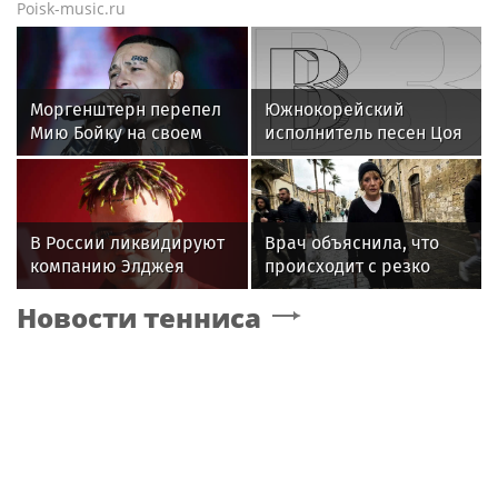
Poisk-music.ru
Моргенштерн перепел
Южнокорейский
Мию Бойку на своем
исполнитель песен Цоя
концерте
Сон Вон Соп захотел
провести отпуск в
России
В России ликвидируют
Врач объяснила, что
компанию Элджея
происходит с резко
похудевшей Пугачёвой:
Новости тенниса
"Вылечить уже нельзя"