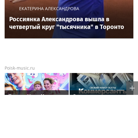
ЕКАТЕРИНА АЛЕКСАНДРОВА
Россиянка Александрова вышла в
четвертый круг "тысячника" в Торонто
Poisk-music.ru
Певица Женя Малахова
Эксклюзивные
появилась на публике с
материалы свежего
дочерью
номера газеты
«Коммерсантъ»:
В Сочи депутат
Рэпер ST получил