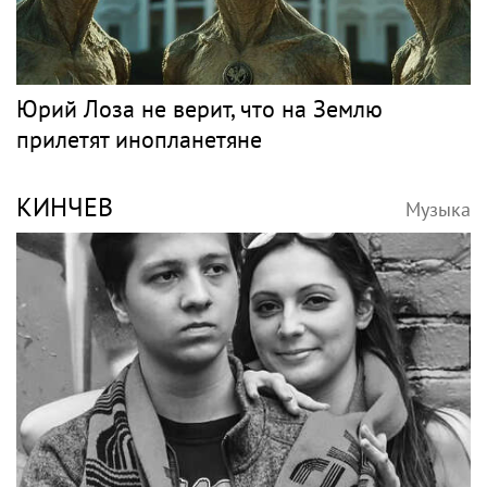
Сооснователь логопедической сети
«Разноцветные цыплята» выступила на VK
Fest
Рок
ЛОЗА
Музыка