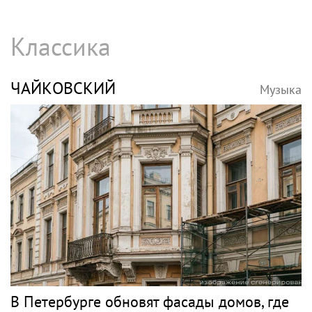
Певец Александр Розенбаум назвал
Любовь Орлову настоящей звездой
Джаз
БУТМАН
Музыка