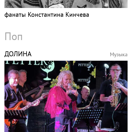
Юрий Лоза не верит, что на Землю
прилетят инопланетяне
КИНЧЕВ
Музыка