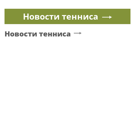
Сергунина: Пятый фестиваль «Вкусы
России» пройдет в Москве 13–23 августа
ГУАП
Музыка