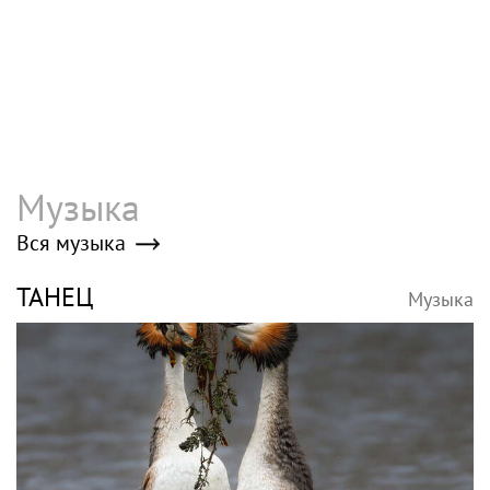
новый театральный фестиваль
Экс-глава Большого театра Урин
возглавил проект «Театральный
маршрут»
Poisk-music.ru
SHOT: комик Слепаков
Рэпер ST получил
переписал свои
награду от Путина
квартиры в РФ на
родителей после
переезда