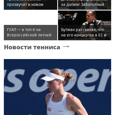
прозвучат в новом
за допинг Заболотный
фильме о Басте
подписал контракт с
клубом Басты
ГУАП — в топ‑6 на
Бутман рассказал, что
Всероссийской летней
на его концертах в ЕС и
Универсиаде по
США протестовали
Новости тенниса
спортивному
проплаченные люди
ориентированию