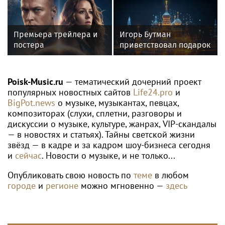
WTA
Мирра Андреева уступила Лейле
Фернандес в третьем круге WTA 1000
в Торонто