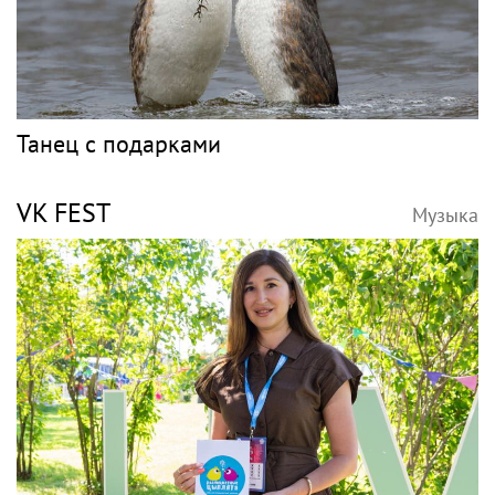
Кажетта Ахметжанова:
ГУАП — в топ‑6 на
как пригласить добрых
Всероссийской летней
духов в новый дом
Универсиаде по
спортивному
ориентированию
Здоровье в России и
мире
Музыка
Вся музыка
ТАНЕЦ
Музыка