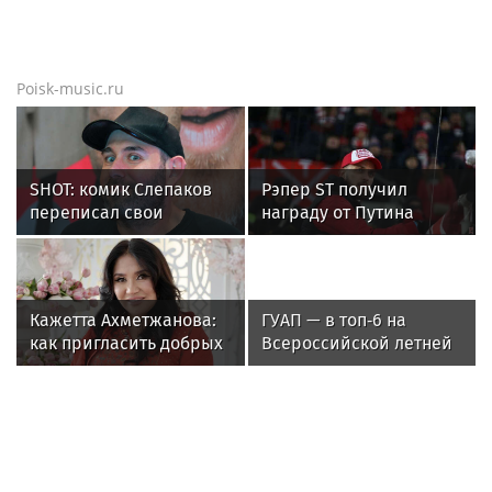
Владимир Урин в новостях
Режиссер Урин: в XXI веке театрами
руководят продюсеры, а не создатели
спектаклей
Владимиру Урину проложили
«Театральный маршрут» // Бывшая
команда «Золотой маски» запускает