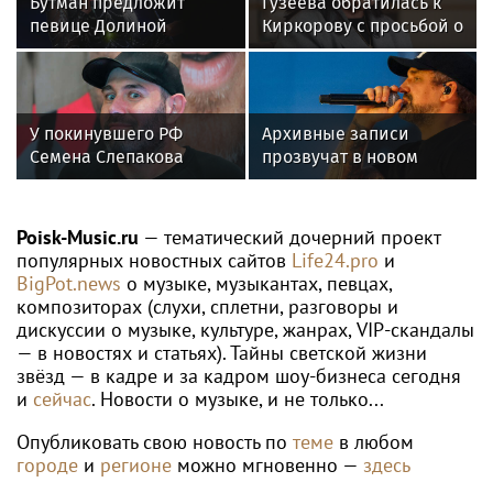
Бутман предложит
Гузеева обратилась к
певице Долиной
Киркорову с просьбой о
возглавить вокальное
помощи собакам в
отделение джазового
Болгарии
вуза
У покинувшего РФ
Архивные записи
Семена Слепакова
прозвучат в новом
нашли еще две
фильме о Басте
квартиры в Москве
Poisk-Music.ru
— тематический дочерний проект
популярных новостных сайтов
Life24.pro
и
BigPot.news
о музыке, музыкантах, певцах,
композиторах (слухи, сплетни, разговоры и
дискуссии о музыке, культуре, жанрах, VIP-скандалы
— в новостях и статьях). Тайны светской жизни
звёзд — в кадре и за кадром шоу-бизнеса сегодня
и
сейчас
. Новости о музыке, и не только...
Опубликовать свою новость по
теме
в любом
городе
и
регионе
можно мгновенно —
здесь