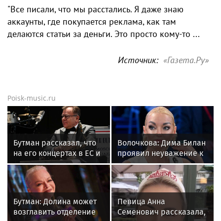
"Все писали, что мы расстались. Я даже знаю
аккаунты, где покупается реклама, как там
делаются статьи за деньги. Это просто кому-то ...
Источник:
«Газета.Ру»
Poisk-music.ru
Бутман рассказал, что
Волочкова: Дима Билан
на его концертах в ЕС и
проявил неуважение к
США протестовали
зрителям на своем
проплаченные люди
концерте в Москве
Бутман: Долина может
Певица Анна
возглавить отделение
Семенович рассказала,