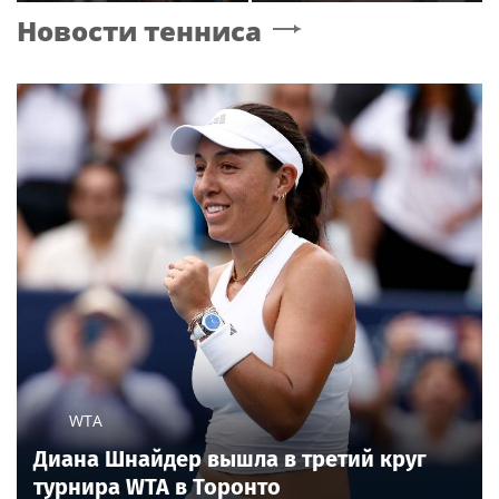
вокала в первом в РФ
что улетела с
Новости тенниса
джазовом вузе
возлюбленным в
Европу
WTA
Диана Шнайдер вышла в третий круг
турнира WTA в Торонто