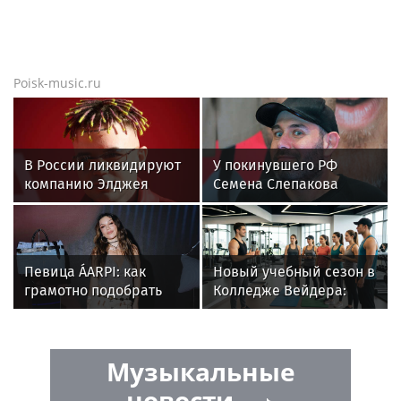
Poisk-music.ru
В России ликвидируют
У покинувшего РФ
компанию Элджея
Семена Слепакова
нашли еще две
квартиры в Москве
Певица ÁARPI: как
Новый учебный сезон в
грамотно подобрать
Колледже Вейдера:
гардероб для
стартовали очные
выступлений
программы подготовки
фитнес-тренеров и
Музыкальные
специалистов
индустрии здоровья
новости