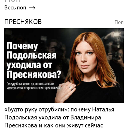
Poisk-music.ru
22-летний спутник
«Коммерсантъ»:
Жанны Агузаровой
Wildberries готовится
опроверг роман с
запустить собственный
певицей
мессенджер
Волочкова: Дима Билан
Александр Ревва
проявил неуважение к
высказался о разводе
зрителям на своем
Михаила Галустяна с
концерте в Москве
супругой
Rss.plus