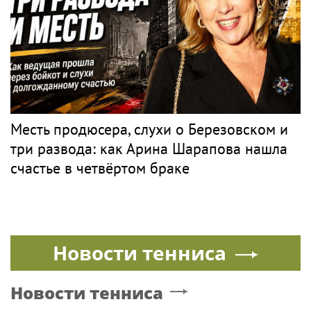
PR
ТУРКИНА
Поп
Премьера трейлера и постера
фантастического блокбастера «Девятая
планета»