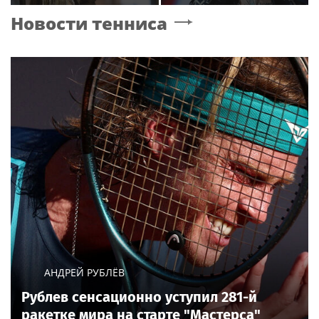
«безгрешное, чистое,
концертах
Новости тенниса
любящее» имя своей
дочери
АНДРЕЙ РУБЛЁВ
Рублев сенсационно уступил 281-й
ракетке мира на старте "Мастерса"