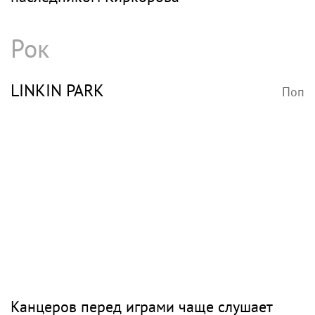
«Будто руку отрубили»: почему Наталья
Подольская уходила от Владимира
Преснякова и как они живут сейчас
СТОЦКАЯ
Поп