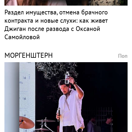
Омут или брод? Пьяный Андрей
Макаревич сиганул с моста в Москву-реку
Рэп
ДЖИГАН
Поп