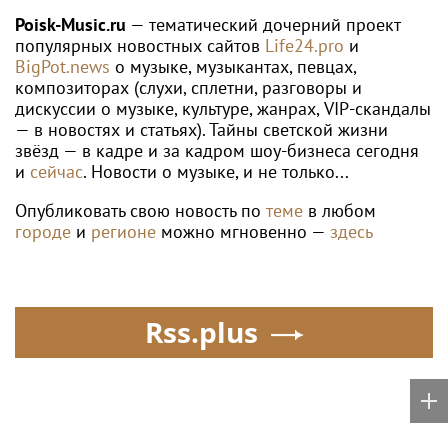
WTA
Теннисистка Лютова впервые вышла
в финал турнира WTA 250 в Мемфисе
Poisk-music.ru
Яна Рудковская
Певец Басков удостоен
поддержала Диму
ордена "За заслуги