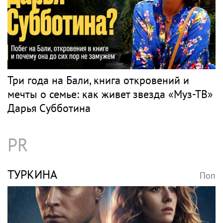
COMEDY CLUB
Поп
Вместо халата психотерапевта — сцена:
как Гарик Мартиросян ушел из медицины,
создал Comedy Club и сохранил брак
длиною почти в 30 лет