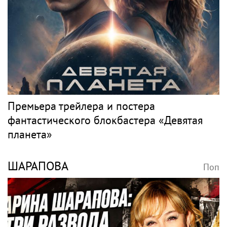
МУЗ-ТВ
Поп
Три года на Бали, книга откровений и
мечты о семье: как живет звезда «Муз-ТВ»
Дарья Субботина