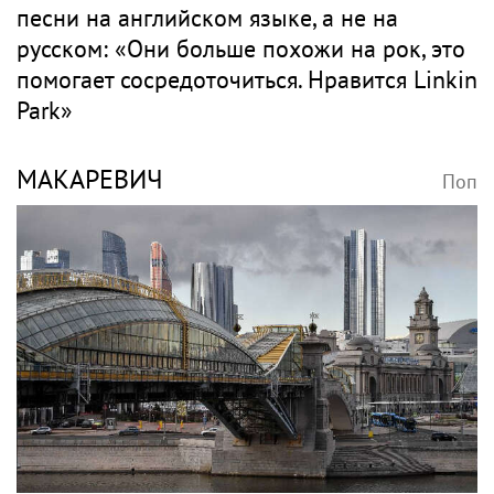
Повзрослел и перерос маму: как сейчас
выглядит 15-летний сын Анастасии
Стоцкой, которого годами сравнивали с
наследником Киркорова
Рок
LINKIN PARK
Поп