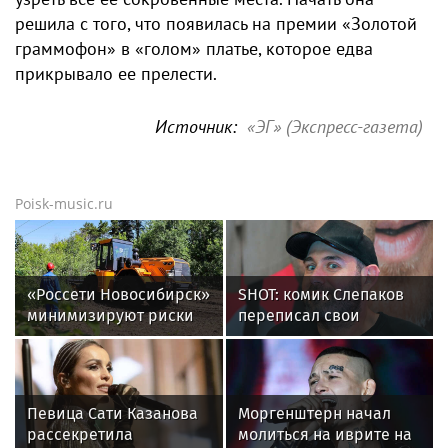
решила с того, что появилась на премии «Золотой
граммофон» в «голом» платье, которое едва
прикрывало ее прелести.
Источник:
«ЭГ» (Экспресс-газета)
Poisk-music.ru
«Россети Новосибирск»
SHOT: комик Слепаков
минимизируют риски
переписал свои
повреждений ЛЭП за
квартиры в РФ на
счет масштабной
родителей после
расчистки просек
переезда
Певица Сати Казанова
Моргенштерн начал
рассекретила
молиться на иврите на