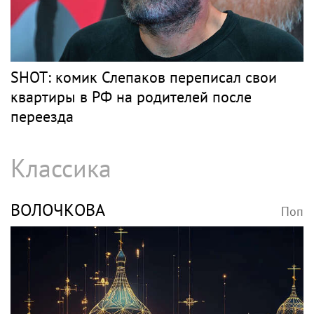
Кипа, цицит и молитвы: Моргенштерн*
удивил публику новым образом и
репертуаром
Барды
СЛЕПАКОВ
Поп