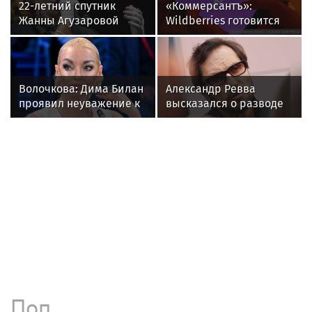
Любовь Успенская в
новостях
Дочь певицы Любови Успенской
опубликовала свежее фото с молодым
возлюбленным
Любовь Успенская раскрыла, почему
до сих пор не простила Люсю
Чеботину
Любовь Успенская объяснила отказ
простить Люсю Чеботину