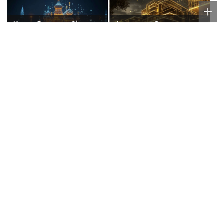
Игорь Бутман и Shaman
Анастасия Волочкова
представят новую
взыскала с ТСЖ более
премьеру 27 октября
5,2 млн рублей за
затопление
"Организм начал
Южнокорейский
сдавать": Волочкова
исполнитель песен Цоя
раскрыла причину
Сон Вон Соп захотел
отсутствия фотографий
провести отпуск в
со шпагатами
России
Poisk-Music.ru
— тематический дочерний проект
популярных новостных сайтов
Life24.pro
и
BigPot.news
о музыке, музыкантах, певцах,
композиторах (слухи, сплетни, разговоры и
дискуссии о музыке, культуре, жанрах, VIP-скандалы
— в новостях и статьях). Тайны светской жизни
звёзд — в кадре и за кадром шоу-бизнеса сегодня
и
сейчас
. Новости о музыке, и не только...