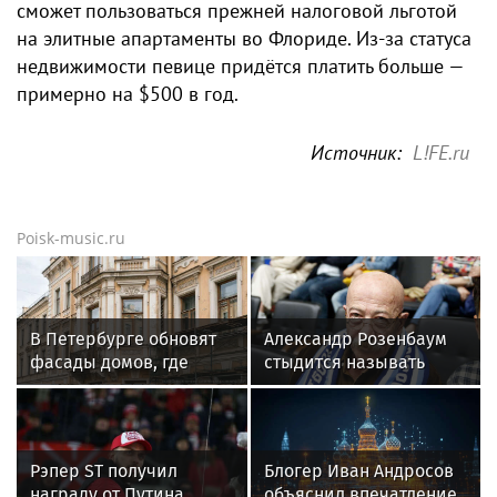
сможет пользоваться прежней налоговой льготой
на элитные апартаменты во Флориде. Из-за статуса
недвижимости певице придётся платить больше —
примерно на $500 в год.
Источник:
L!FE.ru
Poisk-music.ru
В Петербурге обновят
Александр Розенбаум
фасады домов, где
стыдится называть
жили Чайковский и
себя звездой
Тургенев
Рэпер ST получил
Блогер Иван Андросов
награду от Путина
объяснил впечатление