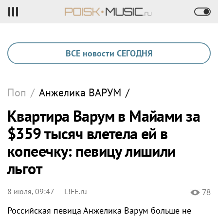
ВСЕ новости СЕГОДНЯ
Поп
/
Анжелика
ВАРУМ
/
Квартира Варум в Майами за
$359 тысяч влетела ей в
копеечку: певицу лишили
льгот
8 июля, 09:47
L!FE.ru
78
Российская певица Анжелика Варум больше не