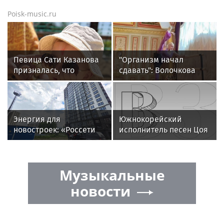
Poisk-music.ru
Певица Сати Казанова
"Организм начал
призналась, что
сдавать": Волочкова
назвала дочь в честь
раскрыла причину
индуистской богини
отсутствия фотографий
со шпагатами
Энергия для
Южнокорейский
новостроек: «Россети
исполнитель песен Цоя
Новосибирск»
Сон Вон Соп захотел
обеспечили почти 12
провести отпуск в
МВт мощности для
России
Музыкальные
новых жилых
кварталов
новости