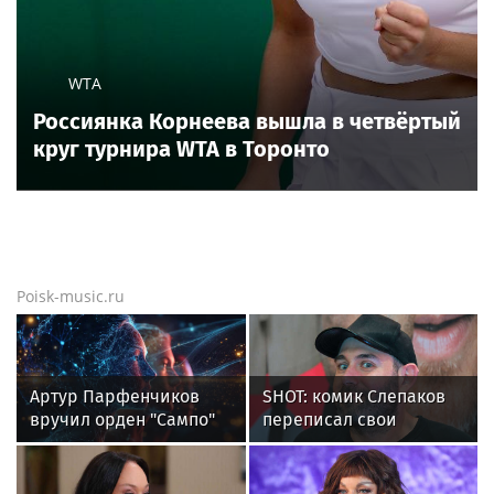
WTA
Россиянка Корнеева вышла в четвёртый
круг турнира WTA в Торонто
Poisk-music.ru
Артур Парфенчиков
SHOT: комик Слепаков
вручил орден "Сампо"
переписал свои
семье Бориса Одлиса
квартиры в РФ на
родителей после
переезда