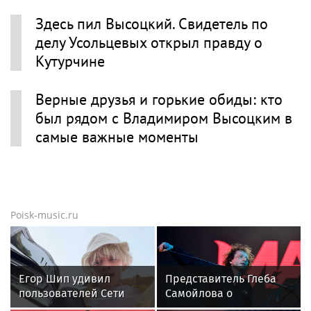
Здесь пил Высоцкий. Свидетель по
делу Усольцевых открыл правду о
Кутурчине
Верные друзья и горькие обиды: кто
был рядом с Владимиром Высоцким в
самые важные моменты
Poisk-music.ru
Егор Шип удивил
Представитель Глеба
пользователей Сети
Самойлова о
кардинальной сменой
требовании отправить