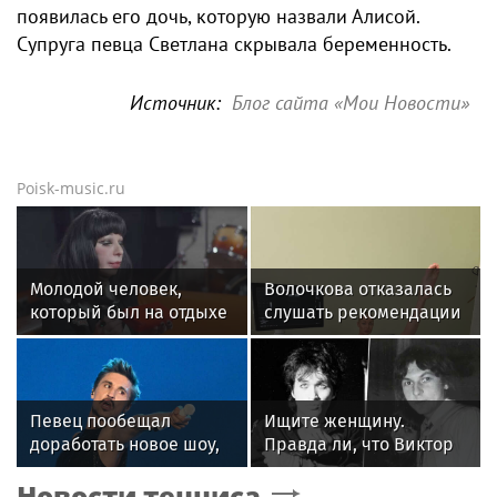
появилась его дочь, которую назвали Алисой.
Супруга певца Светлана скрывала беременность.
Источник:
Блог сайта «Моu Новости»
Poisk-music.ru
Молодой человек,
Волочкова отказалась
который был на отдыхе
слушать рекомендации
с Агузаровой, опроверг
врачей после новой
роман с певицей
травмы: "Слушаю
сердце"
Певец пообещал
Ищите женщину.
доработать новое шоу,
Правда ли, что Виктор
подвергнутое критике
Цой был влюблен в
Новости тенниса
жену Майка Науменко?