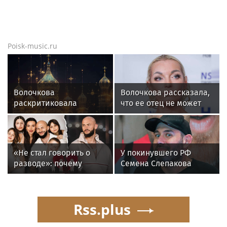
Poisk-music.ru
Волочкова
Волочкова рассказала,
раскритиковала
что ее отец не может
концерт Билана в
восстановиться после
Москве за плохую
инсульта
организацию
«Не стал говорить о
У покинувшего РФ
разводе»: почему
Семена Слепакова
Джиган после
нашли еще две
расставания
квартиры в Москве
неожиданно сделал
Rss.plus
главным своих детей