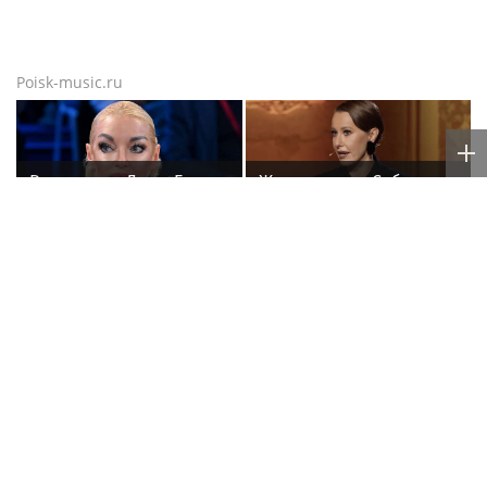
Poisk-music.ru
Волочкова: Дима Билан
Журналистка Собчак
проявил неуважение к
сравнила Дмитриенко
зрителям на своем
и Крида, назвав их
концерте в Москве
дуэль исторической
Ищите женщину.
«Скучаю!»: Анна
Правда ли, что Виктор
Нетребко трогательно
Цой был влюблен в
отреагировала на
жену Майка Науменко?
отъезд 17-летнего сына
в Данию
Poisk-Music.ru
— тематический дочерний проект
популярных новостных сайтов
Life24.pro
и
BigPot.news
о музыке, музыкантах, певцах,
композиторах (слухи, сплетни, разговоры и