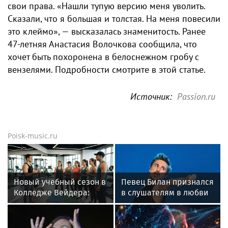
свои права. «Нашли тупую версию меня уволить.
Сказали, что я большая и толстая. На меня повесили
это клеймо», — высказалась знаменитость. Ранее
47-летняя Анастасия Волочкова сообщила, что
хочет быть похоронена в белоснежном гробу с
вензелями. Подробности смотрите в этой статье.
Источник:
Passion.ru
Poisk-music.ru
Новый учебный сезон в
Певец Билан признался
Колледже Вейдера:
в слушателям в любви
стартовали очные
после критики
программы подготовки
фитнес-тренеров и