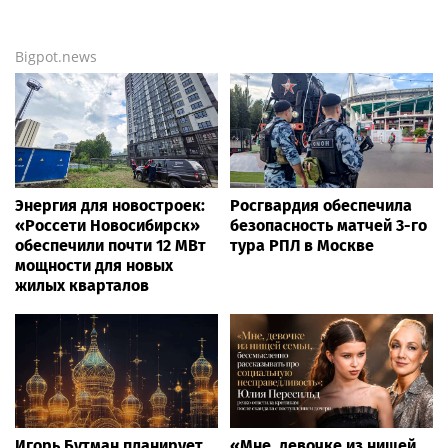
Bigpot.news
Энергия для новостроек:
Росгвардия обеспечила
«Россети Новосибирск»
безопасность матчей 3-го
обеспечили почти 12 МВт
тура РПЛ в Москве
мощности для новых
жилых кварталов
Игорь Бутман планирует
«Мне, девочке из нищей