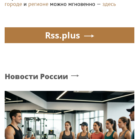
городе
и
регионе
можно мгновенно —
здесь
Rss.plus
Новости России