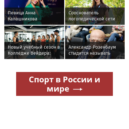
Певица Анна
Сооснователь
Калашникова
логопедической сети
призналась, что
«Разноцветные
сделала пересадку
цыплята» выступила на
волос
VK Fest
Новый учебный сезон в
Александр Розенбаум
Колледже Вейдера:
стыдится называть
стартовали очные
себя звездой
программы подготовки
фитнес-тренеров и
Спорт в России и
специалистов
индустрии здоровья
мире