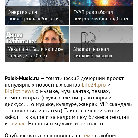
Энергия для
ГУАП разработал
новостроек: «Россети
нейросеть для подбора
Новосибирск»
обуви по фото стопы
обеспечили почти 12
МВт мощности для
новых жилых
Уехала на Бали на пике
Shaman назвал
кварталов
славы, а в 50 лет
сильные эмоции
выпустила книгу и
поклонников причиной
осталась одна: как
падения ограждений в
сложилась жизнь
Абакане
Poisk-Music.ru
— тематический дочерний проект
ведущей «Муз-ТВ»
популярных новостных сайтов
Life24.pro
и
Дарьи Субботиной
BigPot.news
о музыке, музыкантах, певцах,
композиторах (слухи, сплетни, разговоры и
дискуссии о музыке, культуре, жанрах, VIP-скандалы
— в новостях и статьях). Тайны светской жизни
звёзд — в кадре и за кадром шоу-бизнеса сегодня
и
сейчас
. Новости о музыке, и не только...
Опубликовать свою новость по
теме
в любом