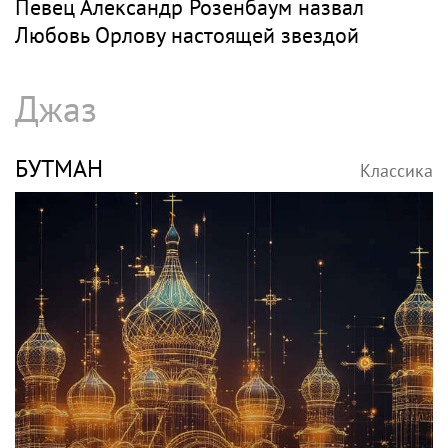
Певец Александр Розенбаум назвал
Любовь Орлову настоящей звездой
Джаз
БУТМАН
Классика