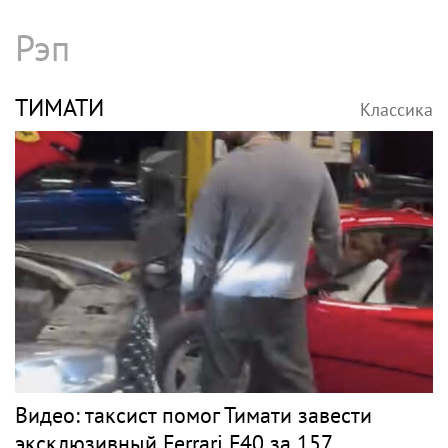
Рэп
ТИМАТИ
Классика
Видео: таксист помог Тимати завести
эксклюзивный Ferrari F40 за 157