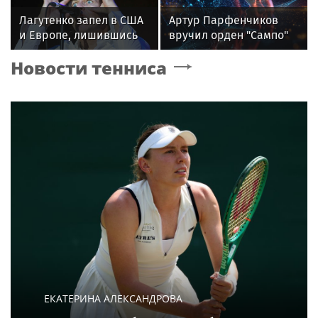
специалистов
Лагутенко запел в США
Артур Парфенчиков
индустрии здоровья
и Европе, лишившись
вручил орден "Сампо"
дома в Малибу
семье Бориса Одлиса
Новости тенниса
ЕКАТЕРИНА АЛЕКСАНДРОВА