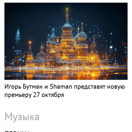
Певец Александр Розенбаум назвал
Любовь Орлову настоящей звездой
СЛЕПАКОВ
Классика
SHOT: комик Слепаков переписал свои
квартиры в РФ на родителей после