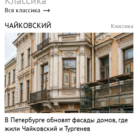
Poisk-music.ru
ГУАП — в топ‑6 на
У покинувшего РФ
Всероссийской летней
Семена Слепакова
Универсиаде по
нашли еще две
спортивному
квартиры в Москве
ориентированию
Премьера трейлера и
Полина Гагарина
постера
показала фигуру в
фантастического
бикини во время
блокбастера «Девятая
прогулки на яхте в
планета»
Геленджике
Здоровье в России и
мире