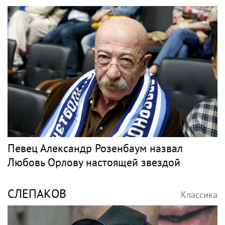
Рэпер Моргенштерн исполнил на концерте
песню Мии Бойки "Базовый минимум"
ТИМАТИ
Классика
Девушка Тимати Валентина Иванова
снялась с годовалой дочерью в парной