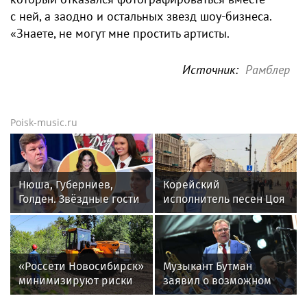
с ней, а заодно и остальных звезд шоу-бизнеса.
«Знаете, не могут мне простить артисты.
Источник:
Рамблер
Poisk-music.ru
Нюша, Губерниев,
Корейский
Голден. Звёздные гости
исполнитель песен Цоя
«Дня физкультурника»
Сон Вон Соп захотел
в Москве
пожить в Нижнем
Новгороде
«Россети Новосибирск»
Музыкант Бутман
минимизируют риски
заявил о возможном
повреждений ЛЭП за
появлении первого в