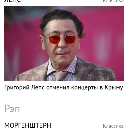
"Четыре жизни Петра Мамонова" покажут
в кино
Поп
ПРЕСНЯКОВ
Классика