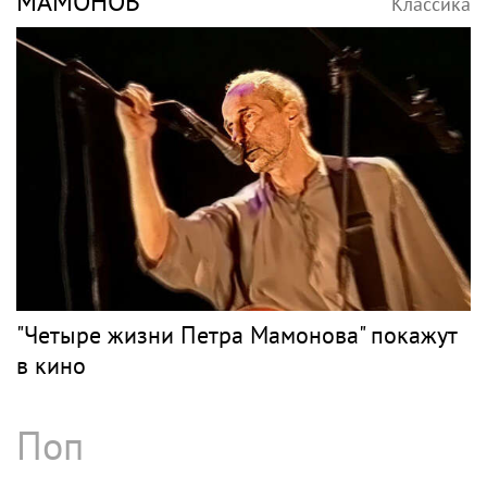
«Скучаю!»: Анна Нетребко трогательно
отреагировала на отъезд 17-летнего сына
в Данию
Рок
КИНЧЕВ
Классика