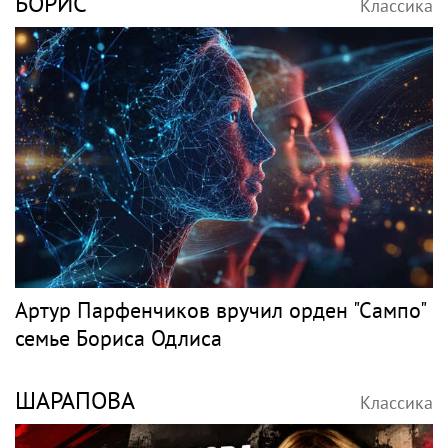
Певица SYUZANNA (Сюзанна Грамагина):
как перестать волноваться и начать
говорить спокойно
ПЕВЕЦ
Классика