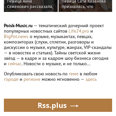
WTA
Шнайдер переиграла Калинскую и
вышла в 1/8 финала WTA 1000 в
Торонто
Poisk-music.ru