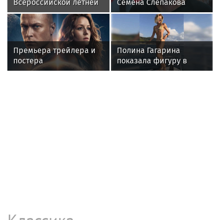
Анастасия Волочкова в
новостях
Анастасия Волочкова взыскала с ТСЖ
более 5,2 млн рублей за затопление
Балерина Волочкова пожаловалась на
отсутствие компенсаций за
затопленную квартиру
Волочкова рассказала, что не может
получить компенсацию за
испорченную квартиру