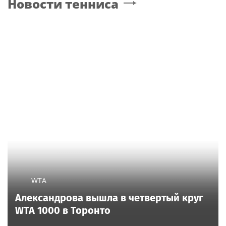
Новости тенниса
счет масштабной
России джазового вуза
расчистки просек
WTA
Александрова вышла в четвертый круг
WTA 1000 в Торонто