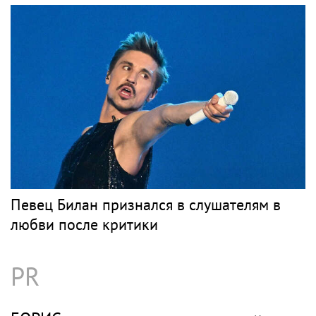
Игорь Бутман и Shaman представят новую
премьеру 27 октября
Музыка
ПЕВИЦА
Классика