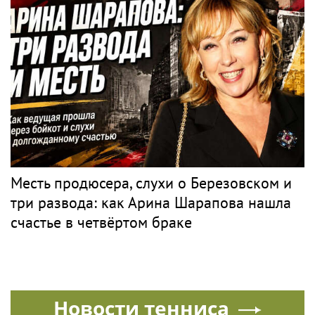
Певец Билан признался в слушателям в
любви после критики
PR
БОРИС
Классика