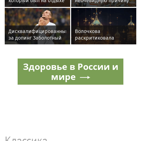
который был на отдыхе
неочевидную причину
с Агузаровой, опроверг
отказа иностранных
роман с певицей
артистов от концертов
в РФ
Дисквалифицированный
Волочкова
за допинг Заболотный
раскритиковала
подписал контракт с
концерт Билана в
клубом Басты
Москве за плохую
организацию
Здоровье в России и
мире
Классика