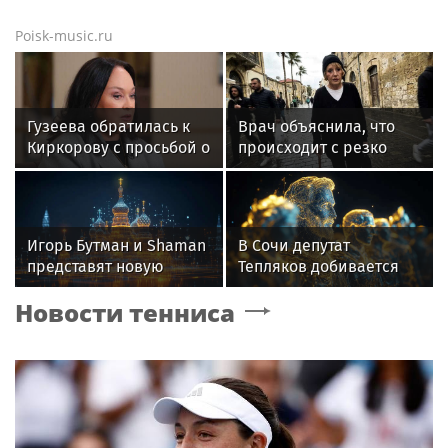
Poisk-music.ru
Гузеева обратилась к
Врач объяснила, что
Киркорову с просьбой о
происходит с резко
помощи собакам в
похудевшей Пугачёвой:
Болгарии
"Вылечить уже нельзя"
Игорь Бутман и Shaman
В Сочи депутат
представят новую
Тепляков добивается
премьеру 27 октября
изменений в Генплан
Новости тенниса
для нового детсада