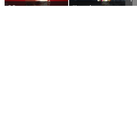
В России ликвидируют
Жанна Агузарова
компанию Элджея
появилась на отдыхе
с 22-летним
фотографом
В Петербурге обновят
Танец с подарками
фасады домов, где
жили Чайковский и
Тургенев
Poisk-Music.ru
— тематический дочерний проект
популярных новостных сайтов
Life24.pro
и
BigPot.news
о музыке, музыкантах, певцах,
композиторах (слухи, сплетни, разговоры и
дискуссии о музыке, культуре, жанрах, VIP-скандалы
— в новостях и статьях). Тайны светской жизни
звёзд — в кадре и за кадром шоу-бизнеса сегодня
и
сейчас
. Новости о музыке, и не только...
Опубликовать свою новость по
теме
в любом
городе
и
регионе
можно мгновенно —
здесь