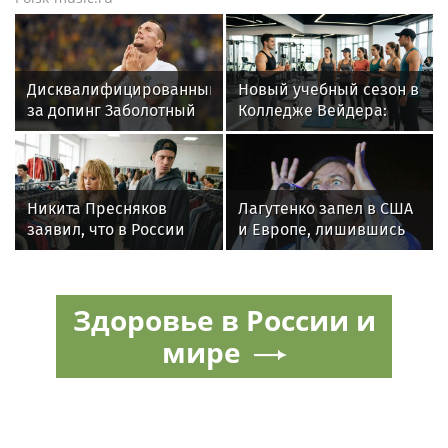
Дисквалифицированный
Новый учебный сезон в
за допинг Заболотный
Колледже Вейдера:
подписал контракт с
стартовали очные
клубом Басты
программы подготовки
фитнес-тренеров и
специалистов
Никита Пресняков
Лагутенко запел в США
индустрии здоровья
заявил, что в России
и Европе, лишившись
его обидели. И
дома в Малибу
рассорился с братом
из-за политики
Здоровье в России и
мире