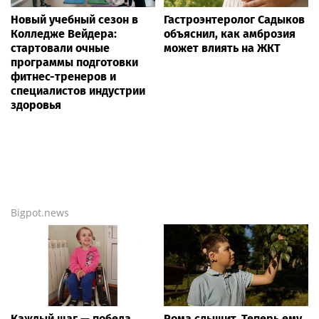
Новый учебный сезон в
Гастроэнтеролог Садыков
Колледже Вейдера:
объяснил, как амброзия
стартовали очные
может влиять на ЖКТ
программы подготовки
фитнес-тренеров и
специалистов индустрии
здоровья
Bigpot.news
Каждый шаг — победа.
Рома слышит. Теперь ему