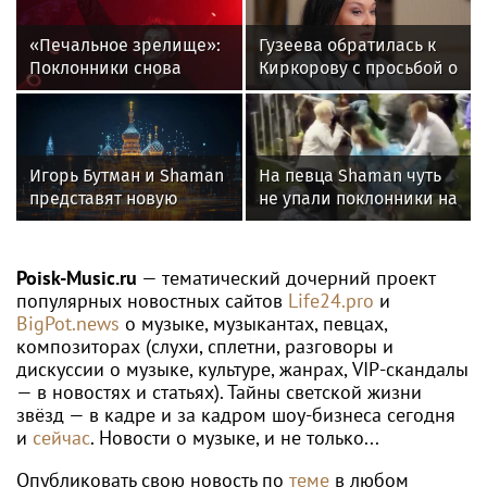
«Печальное зрелище»:
Гузеева обратилась к
Поклонники снова
Киркорову с просьбой о
возмущены
помощи собакам в
«мычащим» на сцене
Болгарии
Глебом Самойловым
Игорь Бутман и Shaman
На певца Shaman чуть
представят новую
не упали поклонники на
премьеру 27 октября
концерте
Poisk-Music.ru
— тематический дочерний проект
популярных новостных сайтов
Life24.pro
и
BigPot.news
о музыке, музыкантах, певцах,
композиторах (слухи, сплетни, разговоры и
дискуссии о музыке, культуре, жанрах, VIP-скандалы
— в новостях и статьях). Тайны светской жизни
звёзд — в кадре и за кадром шоу-бизнеса сегодня
и
сейчас
. Новости о музыке, и не только...
Опубликовать свою новость по
теме
в любом