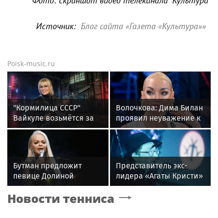
Фото: скриншот видео телеканала "Культура"
Источник:
Блог сайта «Газета «Культура»»
Poisk-music.ru
"Кормилица СССР"
Волочкова: Дима Билан
Вайкуле возьмётся за
проявил неуважение к
оружие. Сама так
зрителям на своем
сказала. В России ей
концерте в Москве
ответили двумя
словами
Бутман предложит
Представитель экс-
певице Долиной
лидера «Агаты Кристи»
возглавить вокальное
Глеба Самойлова
Новости тенниса
отделение джазового
заявила о травле
вуза
артиста